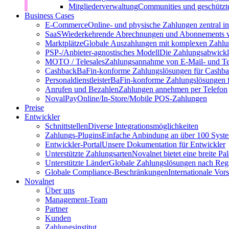
Mitgliederverwaltung
Communities und geschützt
Business Cases
E-Commerce
Online- und physische Zahlungen zentral 
SaaS
Wiederkehrende Abrechnungen und Abonnements v
Marktplätze
Globale Auszahlungen mit komplexen Zahlu
PSP-/Anbieter‑agnostisches Modell
Die Zahlungsabwicklu
MOTO / Telesales
Zahlungsannahme von E-Mail- und Te
Cashback
BaFin-konforme Zahlungslösungen für Cashb
Personaldienstleister
BaFin-konforme Zahlungslösungen fü
Anrufen und Bezahlen
Zahlungen annehmen per Telefon
NovalPay
Online/In-Store/Mobile POS-Zahlungen
Preise
Entwickler
Schnittstellen
Diverse Integrationsmöglichkeiten
Zahlungs-Plugins
Einfache Anbindung an über 100 Syst
Entwickler-Portal
Unsere Dokumentation für Entwickler
Unterstützte Zahlungsarten
Novalnet bietet eine breite P
Unterstützte Länder
Globale Zahlungslösungen nach Reg
Globale Compliance-Beschränkungen
Internationale Vor
Novalnet
Über uns
Management-Team
Partner
Kunden
Zahlungsinstitut