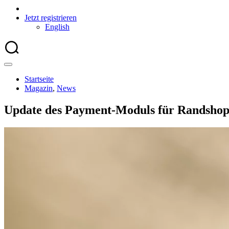
Jetzt registrieren
English
Startseite
Magazin
,
News
Update des Payment-Moduls für Randsho