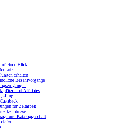
auf einen Blick
len wir
lungen erhalten
ndliche Bezahlvorgänge
ungseingängen
tplätze und Affiliates
gs-Plugins
 Cashback
ngen für Zeitarbeit
ierkenntnisse
räge und Kataloggeschäft
Telefon
n