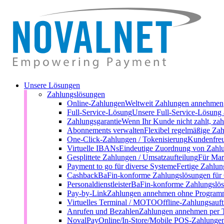
Unsere Lösungen
Zahlungslösungen
Online-Zahlungen
Weltweit Zahlungen annehmen
Full-Service-Lösung
Unsere Full-Service-Lösung 
Zahlungsgarantie
Wenn Ihr Kunde nicht zahlt, zah
Abonnements verwalten
Flexibel regelmäßige Zah
One-Click-Zahlungen / Tokenisierung
Kundenfreu
Virtuelle IBANs
Eindeutige Zuordnung von Zahl
Gesplittete Zahlungen / Umsatzaufteilung
Für Mark
Payment to go für diverse Systeme
Fertige Zahlun
Cashback
BaFin-konforme Zahlungslösungen für
Personaldienstleister
BaFin-konforme Zahlungslösu
Pay-by-Link
Zahlungen annehmen ohne Programm
Virtuelles Terminal / MOTO
Offline-Zahlungsauft
Anrufen und Bezahlen
Zahlungen annehmen per 
NovalPay
Online/In-Store/Mobile POS-Zahlunge