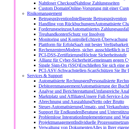
Nahtloser Checkout
Nahtlose Zahlungsseiten
Custom Domain
Online-Vorsprung mit einer Cu
Risikomanagement
Betrugsprävention
Intelligente Betrugsprävention
Handling von Rückbuchungen
Automatisierte Ch
Forderungseinzug
Automatisiertes Zahlungsausfa
Treuhandkonten
Schutz vor Insolven
Monitoring und Kontrolle
Echtzeit-Überwachung
Plattform für Erfolg
SaaS mit bester Verfügbarkei
Rechenzentren
Modern, sicher, ausschließlich in 
PCI-DSS-Zertifizierung
Höchste Sicherheitsstufe
Allianz für Cyber-Sicherheit
Gemeinsam gegen C
Single Sign-On (SSO)
Erschließen Sie sich eine g
PCI-ASV-Schwachstellen-Scan
Schützen Sie Ihr
Services & Support
Automatisierte Rechnungen
Personalisierte Rech
Debitorenmanagement
Automatisierung der Buch
Analyse und Berichterstattung
Umfangreiche Anal
Marktplatz und Affiliates
Unsere Full-Service-Lö
Abrechnung und Auszahlung
Netto oder Brutto
Steuer-Automatisierung
Umsatz- und Verkaufsste
Support für Endkunden
Beratung und Unterstützun
Problemlose Integration
Implementierung und Wa
Projektmanagement
Individuelle Prozessumsetzun
Verwaltung von Dokumenten
Alles in Ihrer eigen