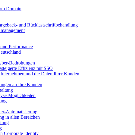
stom Domain
argeback- und Rücklastschriftbehandlung
llmanagement
t und Performance
Deutschland
yber-Bedrohungen
esteigerte Effizienz mit SSO
 Unternehmen und die Daten Ihrer Kunden
nungen an Ihre Kunden
haltung
yse-Möglichkeiten
sung
uer-Automatisierung
g in allen Bereichen
rtung
g
en Corporate Identity