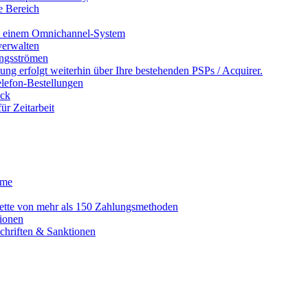
e Bereich
in einem Omnichannel-System
erwalten
ngsströmen
ng erfolgt weiterhin über Ihre bestehenden PSPs / Acquirer.
lefon-Bestellungen
ack
r Zeitarbeit
eme
alette von mehr als 150 Zahlungsmethoden
ionen
schriften & Sanktionen