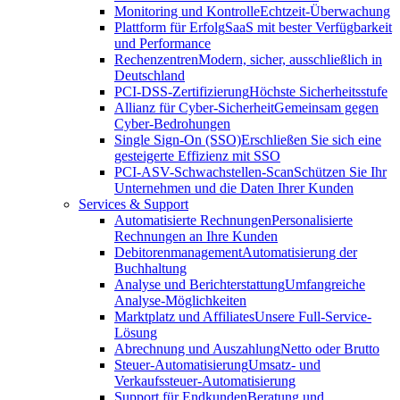
Monitoring und Kontrolle
Echtzeit-Überwachung
Plattform für Erfolg
SaaS mit bester Verfügbarkeit
und Performance
Rechenzentren
Modern, sicher, ausschließlich in
Deutschland
PCI-DSS-Zertifizierung
Höchste Sicherheitsstufe
Allianz für Cyber-Sicherheit
Gemeinsam gegen
Cyber-Bedrohungen
Single Sign-On (SSO)
Erschließen Sie sich eine
gesteigerte Effizienz mit SSO
PCI-ASV-Schwachstellen-Scan
Schützen Sie Ihr
Unternehmen und die Daten Ihrer Kunden
Services & Support
Automatisierte Rechnungen
Personalisierte
Rechnungen an Ihre Kunden
Debitorenmanagement
Automatisierung der
Buchhaltung
Analyse und Berichterstattung
Umfangreiche
Analyse-Möglichkeiten
Marktplatz und Affiliates
Unsere Full-Service-
Lösung
Abrechnung und Auszahlung
Netto oder Brutto
Steuer-Automatisierung
Umsatz- und
Verkaufssteuer-Automatisierung
Support für Endkunden
Beratung und