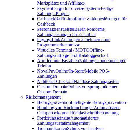
Marktplätze und Affiliates
Payment to go für diverse Systeme
Fertige
Zahlungs-Plugins
Cashback
BaFin-konforme Zahlungslösungen für
Cashback
Personaldienstleister
BaFin-konforme
Zahlungslösungen für Zeitarbeit
Pay-by-Link
Zahlungen annehmen ohne
Programmierkenntnisse
Virtuelles Terminal / MOTO
Offline-
Zahlungsaufträge und Kataloggeschäft
Anrufen und Bezahlen
Zahlungen annehmen per
Telefon
NovalPay
Online/In-Store/Mobile POS-
Zahlungen
Nahtloser Checkout
Nahtlose Zahlungsseiten
Custom Domain
Online-Vorsprung mit einer
Custom Domain
Risikomanagement
Betrugsprävention
Intelligente Betrugsprävention
Handling von Rückbuchungen
Automatisierte
Chargeback- und Rücklastschriftbehandlung
Forderungseinzug
Automatisiertes
Zahlungsausfallmanagement
Treuhandkonten
Schutz vor Insolven