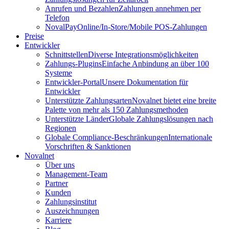
Anrufen und Bezahlen
Zahlungen annehmen per
Telefon
NovalPay
Online/In-Store/Mobile POS-Zahlungen
Preise
Entwickler
Schnittstellen
Diverse Integrationsmöglichkeiten
Zahlungs-Plugins
Einfache Anbindung an über 100
Systeme
Entwickler-Portal
Unsere Dokumentation für
Entwickler
Unterstützte Zahlungsarten
Novalnet bietet eine breite
Palette von mehr als 150 Zahlungsmethoden
Unterstützte Länder
Globale Zahlungslösungen nach
Regionen
Globale Compliance-Beschränkungen
Internationale
Vorschriften & Sanktionen
Novalnet
Über uns
Management-Team
Partner
Kunden
Zahlungsinstitut
Auszeichnungen
Karriere