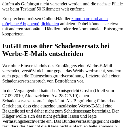
dürfen als Gefahrgut nicht versendet werden und die nächste Filiale
war beim Testkauf 50 Kilometer weit entfernt.
Entsprechend müssen Online-Händler
zumutbare und auch
mögliche Abgabemöglichkeiten
anbieten. Dabei können sie etwa
mit anderen stationären Händlern oder den kommunalen Entsorgern
kooperieren.
EuGH muss über Schadensersatz bei
Werbe-E-Mails entscheiden
Wer ohne Einverständnis des Empfängers eine Werbe-E-Mail
versendet, verstößt nicht nur gegen das Wettbewerbsrecht, sondern
auch gegen die Datenschutzgrundverordnung. Letztere sieht einen
Schadensersatzanspruch von Betroffenen vor.
In der Vergangenheit hatte das Amtsgericht Goslar (Urteil vom
27.09.2019, Aktenzeichen: Az. 28 C 7/19) einen
Schadensersatzanspruch abgelehnt. Als Begründung führte das
Gericht an, dass eine einzelne unzulässige Werbe-E-Mail eine
Bagatelle sei und daher nicht zum Schadensersatz berechtigt. Der
Kläger wollte sich das nicht gefallen lassen und legte
Verfassungsbeschwerde ein. Das Bundesverfassungsgericht stellte
fest, dass das Gericht die Klage nicht einfach so hätte abwiegeln