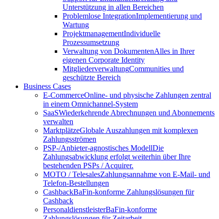
Unterstützung in allen Bereichen
Problemlose Integration
Implementierung und
Wartung
Projektmanagement
Individuelle
Prozessumsetzung
Verwaltung von Dokumenten
Alles in Ihrer
eigenen Corporate Identity
Mitgliederverwaltung
Communities und
geschützte Bereich
Business Cases
E-Commerce
Online- und physische Zahlungen zentral
in einem Omnichannel-System
SaaS
Wiederkehrende Abrechnungen und Abonnements
verwalten
Marktplätze
Globale Auszahlungen mit komplexen
Zahlungsströmen
PSP-/Anbieter‑agnostisches Modell
Die
Zahlungsabwicklung erfolgt weiterhin über Ihre
bestehenden PSPs / Acquirer.
MOTO / Telesales
Zahlungsannahme von E-Mail- und
Telefon-Bestellungen
Cashback
BaFin-konforme Zahlungslösungen für
Cashback
Personaldienstleister
BaFin-konforme
Zahlungslösungen für Zeitarbeit