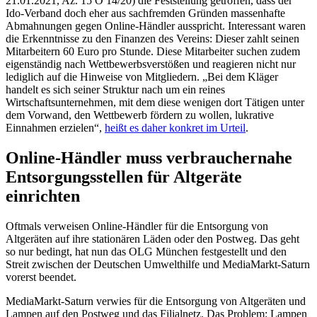
21.01.2021, Az. 15 O 14/20) die Feststellung getroffen, dass der
Ido-Verband doch eher aus sachfremden Gründen massenhafte
Abmahnungen gegen Online-Händler ausspricht. Interessant waren
die Erkenntnisse zu den Finanzen des Vereins: Dieser zahlt seinen
Mitarbeitern 60 Euro pro Stunde. Diese Mitarbeiter suchen zudem
eigenständig nach Wettbewerbsverstößen und reagieren nicht nur
lediglich auf die Hinweise von Mitgliedern. „Bei dem Kläger
handelt es sich seiner Struktur nach um ein reines
Wirtschaftsunternehmen, mit dem diese wenigen dort Tätigen unter
dem Vorwand, den Wettbewerb fördern zu wollen, lukrative
Einnahmen erzielen“,
heißt es daher konkret im Urteil
.
Online-Händler muss verbrauchernahe
Entsorgungsstellen für Altgeräte
einrichten
Oftmals verweisen Online-Händler für die Entsorgung von
Altgeräten auf ihre stationären Läden oder den Postweg. Das geht
so nur bedingt, hat nun das OLG München festgestellt und den
Streit zwischen der Deutschen Umwelthilfe und MediaMarkt-Saturn
vorerst beendet.
MediaMarkt-Saturn verwies für die Entsorgung von Altgeräten und
Lampen auf den Postweg und das Filialnetz. Das Problem: Lampen