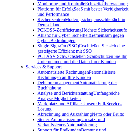
Monitoring und Kontrolle
Echtzeit-Überwachung
Plattform für Erfolg
SaaS mit bester Verfügbarkeit
und Performance
Rechenzentren
Modern, sicher, ausschließlich in
Deutschland
PCI-DSS-Zertifizierung
Höchste Sicherheitsstufe
Allianz für Cyber-Sicherheit
Gemeinsam gegen
Cyber-Bedrohungen
Single Sign-On (SSO)
Erschließen Sie sich eine
gesteigerte Effizienz mit SSO
PCI-ASV-Schwachstellen-Scan
Schützen Sie Ihr
Unternehmen und die Daten Ihrer Kunden
Services & Support
Automatisierte Rechnungen
Personalisierte
Rechnungen an Ihre Kunden
Debitorenmanagement
Automatisierung der
Buchhaltung
Analyse und Berichterstattung
Umfangreiche
Analyse-Möglichkeiten
Marktplatz und Affiliates
Unsere Full-Service-
Lösung
Abrechnung und Auszahlung
Netto oder Brutto
Steuer-Automatisierung
Umsatz- und
Verkaufssteuer-Automatisierung
Support für Endkunden
Beratung und