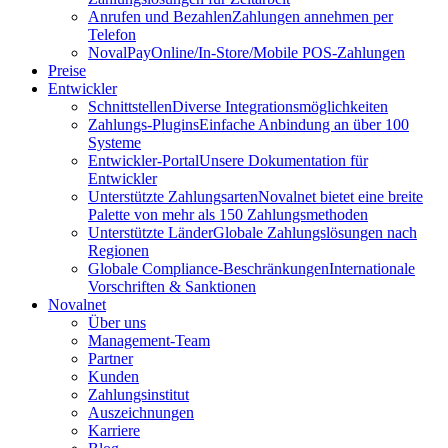
Anrufen und Bezahlen
Zahlungen annehmen per
Telefon
NovalPay
Online/In-Store/Mobile POS-Zahlungen
Preise
Entwickler
Schnittstellen
Diverse Integrationsmöglichkeiten
Zahlungs-Plugins
Einfache Anbindung an über 100
Systeme
Entwickler-Portal
Unsere Dokumentation für
Entwickler
Unterstützte Zahlungsarten
Novalnet bietet eine breite
Palette von mehr als 150 Zahlungsmethoden
Unterstützte Länder
Globale Zahlungslösungen nach
Regionen
Globale Compliance-Beschränkungen
Internationale
Vorschriften & Sanktionen
Novalnet
Über uns
Management-Team
Partner
Kunden
Zahlungsinstitut
Auszeichnungen
Karriere