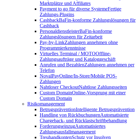
Marktplätze und Affiliates
Payment to go für diverse Systeme
Fertige
Zahlungs-Plugins
Cashback
BaFin-konforme Zahlungslösungen für
Cashback
Personaldienstleister
BaFin-konforme
Zahlungslösungen für Zeitarbeit
Pay-by-Link
Zahlungen annehmen ohne
Programmierkenntnisse
Virtuelles Terminal / MOTO
Offline-
Zahlungsaufträge und Kataloggeschäft
Anrufen und Bezahlen
Zahlungen annehmen per
Telefon
NovalPay
Online/In-Store/Mobile POS-
Zahlungen
Nahtloser Checkout
Nahtlose Zahlungsseiten
Custom Domain
Online-Vorsprung mit einer
Custom Domain
Risikomanagement
Betrugsprävention
Intelligente Betrugsprävention
Handling von Rückbuchungen
Automatisierte
Chargeback- und Rücklastschriftbehandlung
Forderungseinzug
Automatisiertes
Zahlungsausfallmanagement
Treuhandkonten
Schutz vor Insolven