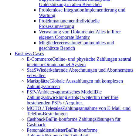
Unterstützung in allen Bereichen
Problemlose Integration
Implementierung und
Wartung
Projektmanagement
Individuelle
Prozessumsetzung
Verwaltung von Dokumenten
Alles in Ihrer
eigenen Corporate Identity
Mitgliederverwaltung
Communities und
geschützte Bereich
Business Cases
E-Commerce
Online- und physische Zahlungen zentral
in einem Omnichannel-System
SaaS
Wiederkehrende Abrechnungen und Abonnements
verwalten
Marktplätze
Globale Auszahlungen mit komplexen
Zahlungsströmen
PSP-/Anbieter‑agnostisches Modell
Die
Zahlungsabwicklung erfolgt weiterhin über Ihre
bestehenden PSPs / Acquirer.
MOTO / Telesales
Zahlungsannahme von E-Mail- und
Telefon-Bestellungen
Cashback
BaFin-konforme Zahlungslösungen für
Cashback
Personaldienstleister
BaFin-konforme
Zahlungslösungen für Zeitarbeit