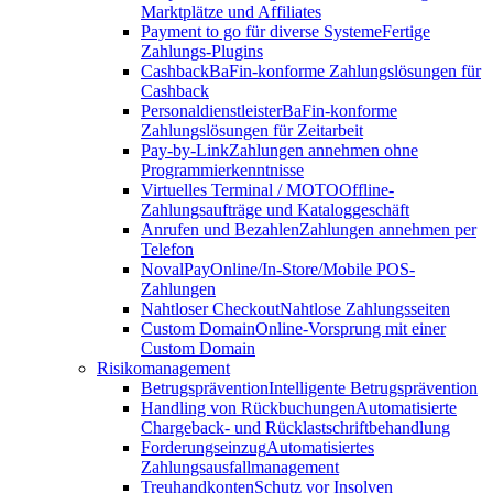
Marktplätze und Affiliates
Payment to go für diverse Systeme
Fertige
Zahlungs-Plugins
Cashback
BaFin-konforme Zahlungslösungen für
Cashback
Personaldienstleister
BaFin-konforme
Zahlungslösungen für Zeitarbeit
Pay-by-Link
Zahlungen annehmen ohne
Programmierkenntnisse
Virtuelles Terminal / MOTO
Offline-
Zahlungsaufträge und Kataloggeschäft
Anrufen und Bezahlen
Zahlungen annehmen per
Telefon
NovalPay
Online/In-Store/Mobile POS-
Zahlungen
Nahtloser Checkout
Nahtlose Zahlungsseiten
Custom Domain
Online-Vorsprung mit einer
Custom Domain
Risikomanagement
Betrugsprävention
Intelligente Betrugsprävention
Handling von Rückbuchungen
Automatisierte
Chargeback- und Rücklastschriftbehandlung
Forderungseinzug
Automatisiertes
Zahlungsausfallmanagement
Treuhandkonten
Schutz vor Insolven