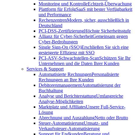
Monitoring und Kontrolle
Echtzeit-Überwachung
Plattform für Erfolg
SaaS mit bester Verfügbarkeit
und Performance
Rechenzentren
Modern, sicher, ausschließlich in
Deutschland
PCI-DSS-Zertifizierung
Höchste Sicherheitsstufe
Allianz für Cyber-Sicherheit
Gemeinsam gegen
Cyber-Bedrohungen
Single Sign-On (SSO)
Erschließen Sie sich eine
gesteigerte Effizienz mit SSO
PCI-ASV-Schwachstellen-Scan
Schützen Sie Ihr
Unternehmen und die Daten Ihrer Kunden
Services & Support
Automatisierte Rechnungen
Personalisierte
Rechnungen an Ihre Kunden
Debitorenmanagement
Automatisierung der
Buchhaltung
Analyse und Berichterstattung
Umfangreiche
Analyse-Möglichkeiten
Marktplatz und Affiliates
Unsere Full-Service-
Lösung
Abrechnung und Auszahlung
Netto oder Brutto
Steuer-Automatisierung
Umsatz- und
Verkaufssteuer-Automatisierung
Support für Endkunden
Beratung und