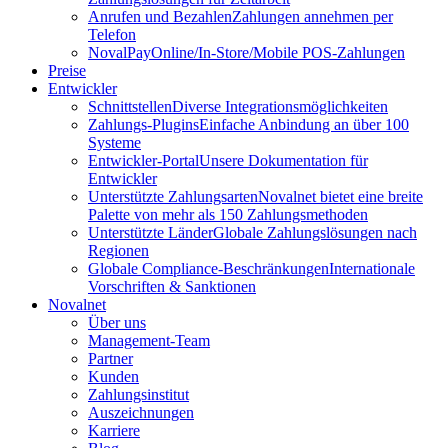
Anrufen und Bezahlen
Zahlungen annehmen per
Telefon
NovalPay
Online/In-Store/Mobile POS-Zahlungen
Preise
Entwickler
Schnittstellen
Diverse Integrationsmöglichkeiten
Zahlungs-Plugins
Einfache Anbindung an über 100
Systeme
Entwickler-Portal
Unsere Dokumentation für
Entwickler
Unterstützte Zahlungsarten
Novalnet bietet eine breite
Palette von mehr als 150 Zahlungsmethoden
Unterstützte Länder
Globale Zahlungslösungen nach
Regionen
Globale Compliance-Beschränkungen
Internationale
Vorschriften & Sanktionen
Novalnet
Über uns
Management-Team
Partner
Kunden
Zahlungsinstitut
Auszeichnungen
Karriere