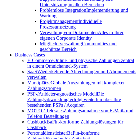
Unterstützung in allen Bereichen
Problemlose Integration
Implementierung und
Wartung
Projektmanagement
Individuelle
Prozessumsetzung
Verwaltung von Dokumenten
Alles in Ihrer
eigenen Corporate Identity
Mitgliederverwaltung
Communities und
geschützte Bereich
Business Cases
E-Commerce
Online- und physische Zahlungen zentral
in einem Omnichannel-System
SaaS
Wiederkehrende Abrechnungen und Abonnements
verwalten
Marktplätze
Globale Auszahlungen mit komplexen
Zahlungsströmen
PSP-/Anbieter‑agnostisches Modell
Die
Zahlungsabwicklung erfolgt weiterhin über Ihre
bestehenden PSPs / Acquirer.
MOTO / Telesales
Zahlungsannahme von E-Mail- und
Telefon-Bestellungen
Cashback
BaFin-konforme Zahlungslösungen für
Cashback
Personaldienstleister
BaFin-konforme
Zahlungslösungen für Zeitarbeit