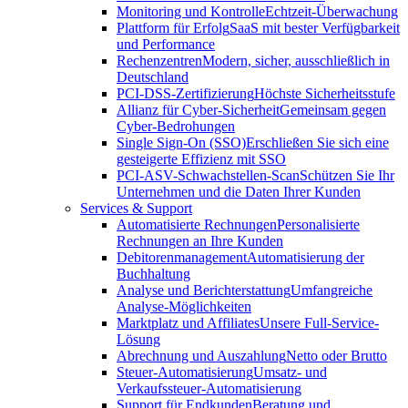
Monitoring und Kontrolle
Echtzeit-Überwachung
Plattform für Erfolg
SaaS mit bester Verfügbarkeit
und Performance
Rechenzentren
Modern, sicher, ausschließlich in
Deutschland
PCI-DSS-Zertifizierung
Höchste Sicherheitsstufe
Allianz für Cyber-Sicherheit
Gemeinsam gegen
Cyber-Bedrohungen
Single Sign-On (SSO)
Erschließen Sie sich eine
gesteigerte Effizienz mit SSO
PCI-ASV-Schwachstellen-Scan
Schützen Sie Ihr
Unternehmen und die Daten Ihrer Kunden
Services & Support
Automatisierte Rechnungen
Personalisierte
Rechnungen an Ihre Kunden
Debitorenmanagement
Automatisierung der
Buchhaltung
Analyse und Berichterstattung
Umfangreiche
Analyse-Möglichkeiten
Marktplatz und Affiliates
Unsere Full-Service-
Lösung
Abrechnung und Auszahlung
Netto oder Brutto
Steuer-Automatisierung
Umsatz- und
Verkaufssteuer-Automatisierung
Support für Endkunden
Beratung und