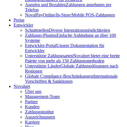
Anrufen und Bezahlen
Zahlungen annehmen per
Telefon
NovalPay
Online/In-Store/Mobile POS-Zahlungen
Preise
Entwickler
Schnittstellen
Diverse Integrationsmöglichkeiten
Zahlungs-Plugins
Einfache Anbindung an über 100
Systeme
Entwickler-Portal
Unsere Dokumentation für
Entwickler
Unterstützte Zahlungsarten
Novalnet bietet eine breite
Palette von mehr als 150 Zahlungsmethoden
Unterstützte Länder
Globale Zahlungslösungen nach
Regionen
Globale Compliance-Beschränkungen
Internationale
Vorschriften & Sanktionen
Novalnet
Über uns
Management-Team
Partner
Kunden
Zahlungsinstitut
Auszeichnungen
Karriere