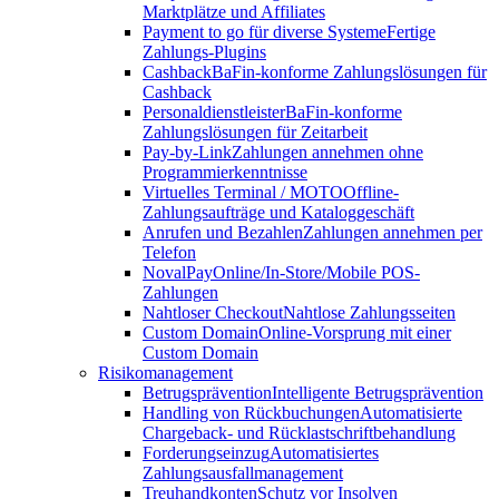
Marktplätze und Affiliates
Payment to go für diverse Systeme
Fertige
Zahlungs-Plugins
Cashback
BaFin-konforme Zahlungslösungen für
Cashback
Personaldienstleister
BaFin-konforme
Zahlungslösungen für Zeitarbeit
Pay-by-Link
Zahlungen annehmen ohne
Programmierkenntnisse
Virtuelles Terminal / MOTO
Offline-
Zahlungsaufträge und Kataloggeschäft
Anrufen und Bezahlen
Zahlungen annehmen per
Telefon
NovalPay
Online/In-Store/Mobile POS-
Zahlungen
Nahtloser Checkout
Nahtlose Zahlungsseiten
Custom Domain
Online-Vorsprung mit einer
Custom Domain
Risikomanagement
Betrugsprävention
Intelligente Betrugsprävention
Handling von Rückbuchungen
Automatisierte
Chargeback- und Rücklastschriftbehandlung
Forderungseinzug
Automatisiertes
Zahlungsausfallmanagement
Treuhandkonten
Schutz vor Insolven