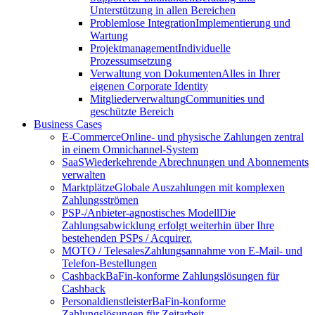
Unterstützung in allen Bereichen
Problemlose Integration
Implementierung und
Wartung
Projektmanagement
Individuelle
Prozessumsetzung
Verwaltung von Dokumenten
Alles in Ihrer
eigenen Corporate Identity
Mitgliederverwaltung
Communities und
geschützte Bereich
Business Cases
E-Commerce
Online- und physische Zahlungen zentral
in einem Omnichannel-System
SaaS
Wiederkehrende Abrechnungen und Abonnements
verwalten
Marktplätze
Globale Auszahlungen mit komplexen
Zahlungsströmen
PSP-/Anbieter‑agnostisches Modell
Die
Zahlungsabwicklung erfolgt weiterhin über Ihre
bestehenden PSPs / Acquirer.
MOTO / Telesales
Zahlungsannahme von E-Mail- und
Telefon-Bestellungen
Cashback
BaFin-konforme Zahlungslösungen für
Cashback
Personaldienstleister
BaFin-konforme
Zahlungslösungen für Zeitarbeit