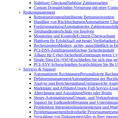
Nahtloser Checkout
Nahtlose Zahlungsseiten
Custom Domain
Online-Vorsprung mit einer Cus
Risikomanagement
Betrugsprävention
Intelligente Betrugsprävention
Handling von Rückbuchungen
Automatisierte Cha
Forderungseinzug
Automatisiertes Zahlungsausfa
Treuhandkonten
Schutz vor Insolven
Monitoring und Kontrolle
Echtzeit-Überwachung
Plattform für Erfolg
SaaS mit bester Verfügbarkeit
Rechenzentren
Modern, sicher, ausschließlich in D
PCI-DSS-Zertifizierung
Höchste Sicherheitsstufe
Allianz für Cyber-Sicherheit
Gemeinsam gegen Cy
Single Sign-On (SSO)
Erschließen Sie sich eine ge
PCI-ASV-Schwachstellen-Scan
Schützen Sie Ihr 
Services & Support
Automatisierte Rechnungen
Personalisierte Rechn
Debitorenmanagement
Automatisierung der Buchh
Analyse und Berichterstattung
Umfangreiche Analy
Marktplatz und Affiliates
Unsere Full-Service-Lös
Abrechnung und Auszahlung
Netto oder Brutto
Steuer-Automatisierung
Umsatz- und Verkaufssteu
Support für Endkunden
Beratung und Unterstützun
Problemlose Integration
Implementierung und War
Projektmanagement
Individuelle Prozessumsetzung
Verwaltung von Dokumenten
Alles in Ihrer eigene