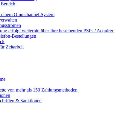
 Bereich
in einem Omnichannel-System
erwalten
ngsströmen
ng erfolgt weiterhin über Ihre bestehenden PSPs / Acquirer.
lefon-Bestellungen
ack
r Zeitarbeit
eme
alette von mehr als 150 Zahlungsmethoden
ionen
schriften & Sanktionen