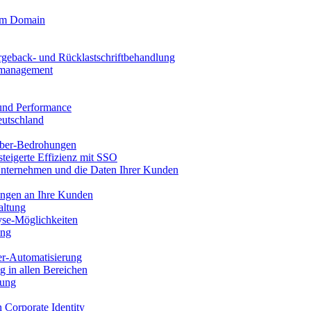
tom Domain
rgeback- und Rücklastschriftbehandlung
llmanagement
 und Performance
eutschland
ber-Bedrohungen
steigerte Effizienz mit SSO
Unternehmen und die Daten Ihrer Kunden
ungen an Ihre Kunden
altung
se-Möglichkeiten
ung
er-Automatisierung
g in allen Bereichen
tung
n Corporate Identity