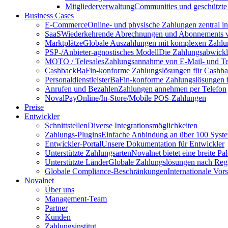
Mitgliederverwaltung
Communities und geschützte
Business Cases
E-Commerce
Online- und physische Zahlungen zentral 
SaaS
Wiederkehrende Abrechnungen und Abonnements v
Marktplätze
Globale Auszahlungen mit komplexen Zahlu
PSP-/Anbieter‑agnostisches Modell
Die Zahlungsabwicklu
MOTO / Telesales
Zahlungsannahme von E-Mail- und Te
Cashback
BaFin-konforme Zahlungslösungen für Cashb
Personaldienstleister
BaFin-konforme Zahlungslösungen fü
Anrufen und Bezahlen
Zahlungen annehmen per Telefon
NovalPay
Online/In-Store/Mobile POS-Zahlungen
Preise
Entwickler
Schnittstellen
Diverse Integrationsmöglichkeiten
Zahlungs-Plugins
Einfache Anbindung an über 100 Syst
Entwickler-Portal
Unsere Dokumentation für Entwickler
Unterstützte Zahlungsarten
Novalnet bietet eine breite P
Unterstützte Länder
Globale Zahlungslösungen nach Reg
Globale Compliance-Beschränkungen
Internationale Vor
Novalnet
Über uns
Management-Team
Partner
Kunden
Zahlungsinstitut