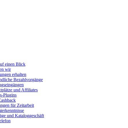
uf einen Blick
en wir
ungen erhalten
dliche Bezahlvorgänge
ngseingängen
plätze und Affiliates
s-Plugins
Cashback
gen für Zeitarbeit
erkenntnisse
räge und Kataloggeschäft
elefon