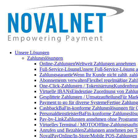
Unsere Lösungen
Zahlungslösungen
Online-Zahlungen
Weltweit Zahlungen annehmen
Full-Service-Lösung
Unsere Full-Service-Lösung a
Zahlungsgarantie
Wenn Ihr Kunde nicht zahlt, zahl
Abonnements verwalten
Flexibel regelmäßige Zahl
One-Click-Zahlungen / Tokenisierung
Kundenfreun
Virtuelle IBANs
Eindeutige Zuordnung von Zahlu
Gesplittete Zahlungen / Umsatzaufteilung
Für Markt
Payment to go für diverse Systeme
Fertige Zahlung
Cashback
BaFin-konforme Zahlungslösungen für 
Personaldienstleister
BaFin-konforme Zahlungslösun
Pay-by-Link
Zahlungen annehmen ohne Programmi
Virtuelles Terminal / MOTO
Offline-Zahlungsauft
Anrufen und Bezahlen
Zahlungen annehmen per T
NovalPay
Online/In-Store/Mobile POS-Zahlungen