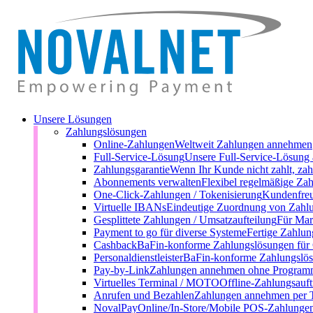
Unsere Lösungen
Zahlungslösungen
Online-Zahlungen
Weltweit Zahlungen annehmen
Full-Service-Lösung
Unsere Full-Service-Lösung 
Zahlungsgarantie
Wenn Ihr Kunde nicht zahlt, zah
Abonnements verwalten
Flexibel regelmäßige Zah
One-Click-Zahlungen / Tokenisierung
Kundenfreu
Virtuelle IBANs
Eindeutige Zuordnung von Zahl
Gesplittete Zahlungen / Umsatzaufteilung
Für Mark
Payment to go für diverse Systeme
Fertige Zahlun
Cashback
BaFin-konforme Zahlungslösungen für
Personaldienstleister
BaFin-konforme Zahlungslösu
Pay-by-Link
Zahlungen annehmen ohne Programm
Virtuelles Terminal / MOTO
Offline-Zahlungsauft
Anrufen und Bezahlen
Zahlungen annehmen per 
NovalPay
Online/In-Store/Mobile POS-Zahlunge