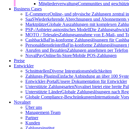
Mitgliederverwaltung
Communities und geschützt
Business Cases
E-Commerce
Online- und physische Zahlungen zentral 
SaaS
Wiederkehrende Abrechnungen und Abonnements v
Marktplätze
Globale Auszahlungen mit komplexen Zahlu
PSP-/Anbieter‑agnostisches Modell
Die Zahlungsabwicklu
MOTO / Telesales
Zahlungsannahme von E-Mail- und Te
Cashback
BaFin-konforme Zahlungslösungen für Cashb
Personaldienstleister
BaFin-konforme Zahlungslösungen fü
Anrufen und Bezahlen
Zahlungen annehmen per Telefon
NovalPay
Online/In-Store/Mobile POS-Zahlungen
Preise
Entwickler
Schnittstellen
Diverse Integrationsmöglichkeiten
Zahlungs-Plugins
Einfache Anbindung an über 100 Syst
Entwickler-Portal
Unsere Dokumentation für Entwickler
Unterstützte Zahlungsarten
Novalnet bietet eine breite P
Unterstützte Länder
Globale Zahlungslösungen nach Reg
Globale Compliance-Beschränkungen
Internationale Vor
Novalnet
Über uns
Management-Team
Partner
Kunden
Zahlungsinstitut