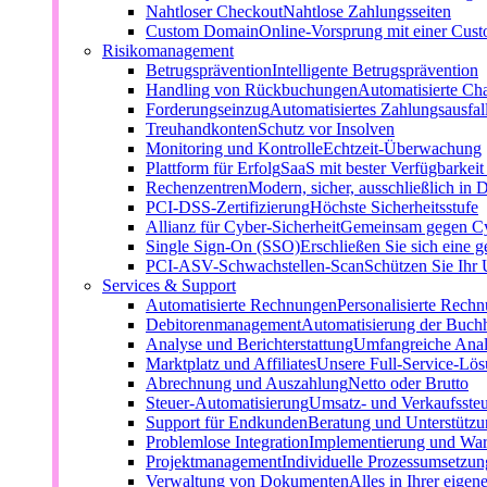
Nahtloser Checkout
Nahtlose Zahlungsseiten
Custom Domain
Online-Vorsprung mit einer Cu
Risikomanagement
Betrugsprävention
Intelligente Betrugsprävention
Handling von Rückbuchungen
Automatisierte Ch
Forderungseinzug
Automatisiertes Zahlungsausfa
Treuhandkonten
Schutz vor Insolven
Monitoring und Kontrolle
Echtzeit-Überwachung
Plattform für Erfolg
SaaS mit bester Verfügbarkei
Rechenzentren
Modern, sicher, ausschließlich in 
PCI-DSS-Zertifizierung
Höchste Sicherheitsstufe
Allianz für Cyber-Sicherheit
Gemeinsam gegen C
Single Sign-On (SSO)
Erschließen Sie sich eine g
PCI-ASV-Schwachstellen-Scan
Schützen Sie Ihr
Services & Support
Automatisierte Rechnungen
Personalisierte Rech
Debitorenmanagement
Automatisierung der Buch
Analyse und Berichterstattung
Umfangreiche Anal
Marktplatz und Affiliates
Unsere Full-Service-Lö
Abrechnung und Auszahlung
Netto oder Brutto
Steuer-Automatisierung
Umsatz- und Verkaufsste
Support für Endkunden
Beratung und Unterstützun
Problemlose Integration
Implementierung und Wa
Projektmanagement
Individuelle Prozessumsetzun
Verwaltung von Dokumenten
Alles in Ihrer eigen