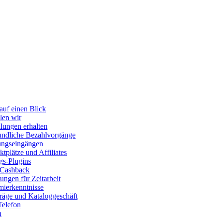
auf einen Blick
len wir
lungen erhalten
ndliche Bezahlvorgänge
ungseingängen
tplätze und Affiliates
gs-Plugins
 Cashback
ngen für Zeitarbeit
ierkenntnisse
räge und Kataloggeschäft
Telefon
n