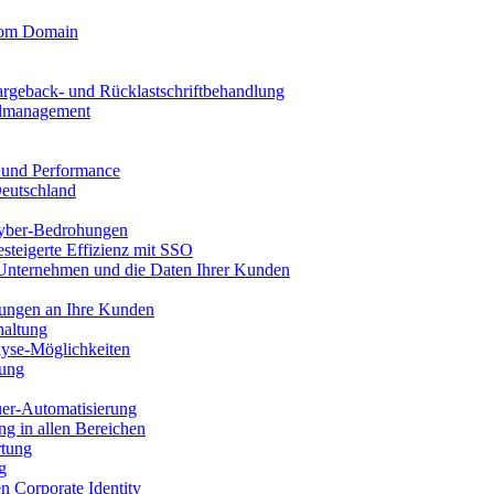
stom Domain
argeback- und Rücklastschriftbehandlung
llmanagement
t und Performance
Deutschland
yber-Bedrohungen
esteigerte Effizienz mit SSO
 Unternehmen und die Daten Ihrer Kunden
nungen an Ihre Kunden
haltung
yse-Möglichkeiten
sung
uer-Automatisierung
g in allen Bereichen
rtung
g
en Corporate Identity