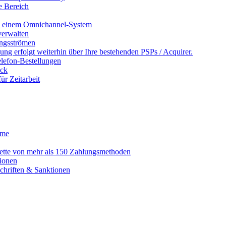
e Bereich
in einem Omnichannel-System
erwalten
ngsströmen
ng erfolgt weiterhin über Ihre bestehenden PSPs / Acquirer.
lefon-Bestellungen
ack
r Zeitarbeit
eme
alette von mehr als 150 Zahlungsmethoden
ionen
schriften & Sanktionen