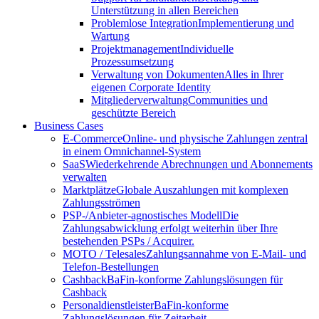
Unterstützung in allen Bereichen
Problemlose Integration
Implementierung und
Wartung
Projektmanagement
Individuelle
Prozessumsetzung
Verwaltung von Dokumenten
Alles in Ihrer
eigenen Corporate Identity
Mitgliederverwaltung
Communities und
geschützte Bereich
Business Cases
E-Commerce
Online- und physische Zahlungen zentral
in einem Omnichannel-System
SaaS
Wiederkehrende Abrechnungen und Abonnements
verwalten
Marktplätze
Globale Auszahlungen mit komplexen
Zahlungsströmen
PSP-/Anbieter‑agnostisches Modell
Die
Zahlungsabwicklung erfolgt weiterhin über Ihre
bestehenden PSPs / Acquirer.
MOTO / Telesales
Zahlungsannahme von E-Mail- und
Telefon-Bestellungen
Cashback
BaFin-konforme Zahlungslösungen für
Cashback
Personaldienstleister
BaFin-konforme
Zahlungslösungen für Zeitarbeit