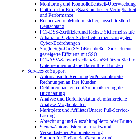
Monitoring und Kontrolle
Echtzeit-Überwachung
Plattform für Erfolg
SaaS mit bester Verfügbarkeit
und Performance
Rechenzentren
Modern, sicher, ausschließlich in
Deutschland
PCI-DSS-Zertifizierung
Höchste Sicherheitsstufe
Allianz für Cyber-Sicherheit
Gemeinsam gegen
Cyber-Bedrohungen
Single Sign-On (SSO)
Erschließen Sie sich eine
gesteigerte Effizienz mit SSO
PCI-ASV-Schwachstellen-Scan
Schützen Sie Ihr
Unternehmen und die Daten Ihrer Kunden
Services & Support
Automatisierte Rechnungen
Personalisierte
Rechnungen an Ihre Kunden
Debitorenmanagement
Automatisierung der
Buchhaltung
Analyse und Berichterstattung
Umfangreiche
Analyse-Möglichkeiten
Marktplatz und Affiliates
Unsere Full-Service-
Lösung
Abrechnung und Auszahlung
Netto oder Brutto
Steuer-Automatisierung
Umsatz- und
Verkaufssteuer-Automatisierung
Support für Endkunden
Beratung und