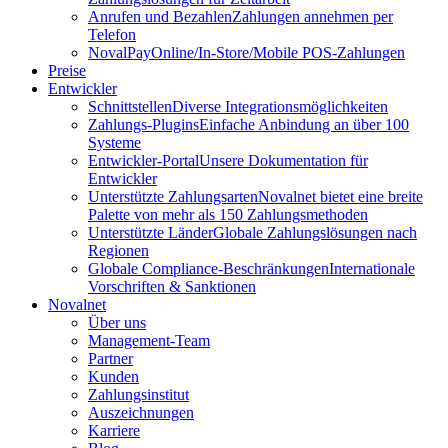
Anrufen und Bezahlen
Zahlungen annehmen per
Telefon
NovalPay
Online/In-Store/Mobile POS-Zahlungen
Preise
Entwickler
Schnittstellen
Diverse Integrationsmöglichkeiten
Zahlungs-Plugins
Einfache Anbindung an über 100
Systeme
Entwickler-Portal
Unsere Dokumentation für
Entwickler
Unterstützte Zahlungsarten
Novalnet bietet eine breite
Palette von mehr als 150 Zahlungsmethoden
Unterstützte Länder
Globale Zahlungslösungen nach
Regionen
Globale Compliance-Beschränkungen
Internationale
Vorschriften & Sanktionen
Novalnet
Über uns
Management-Team
Partner
Kunden
Zahlungsinstitut
Auszeichnungen
Karriere