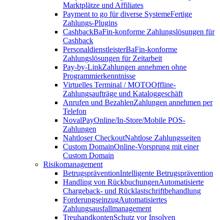
Marktplätze und Affiliates
Payment to go für diverse Systeme
Fertige
Zahlungs-Plugins
Cashback
BaFin-konforme Zahlungslösungen für
Cashback
Personaldienstleister
BaFin-konforme
Zahlungslösungen für Zeitarbeit
Pay-by-Link
Zahlungen annehmen ohne
Programmierkenntnisse
Virtuelles Terminal / MOTO
Offline-
Zahlungsaufträge und Kataloggeschäft
Anrufen und Bezahlen
Zahlungen annehmen per
Telefon
NovalPay
Online/In-Store/Mobile POS-
Zahlungen
Nahtloser Checkout
Nahtlose Zahlungsseiten
Custom Domain
Online-Vorsprung mit einer
Custom Domain
Risikomanagement
Betrugsprävention
Intelligente Betrugsprävention
Handling von Rückbuchungen
Automatisierte
Chargeback- und Rücklastschriftbehandlung
Forderungseinzug
Automatisiertes
Zahlungsausfallmanagement
Treuhandkonten
Schutz vor Insolven