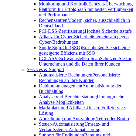
Monitoring und Kontrolle
Echtzeit-Überwachung
Plattform für Erfolg
SaaS mit bester Verfügbarkeit
und Performance
Rechenzentren
Modern, sicher, ausschließlich in
Deutschland
PCI-DSS-Zertifizierung
Höchste Sicherheitsstufe
Allianz für Cyber-Sicherheit
Gemeinsam gegen
Cyber-Bedrohungen
Single Sign-On (SSO)
Erschließen Sie sich eine
gesteigerte Effizienz mit SSO
PCI-ASV-Schwachstellen-Scan
Schützen Sie Ihr
Unternehmen und die Daten Ihrer Kunden
Services & Support
Automatisierte Rechnungen
Personalisierte
Rechnungen an Ihre Kunden
Debitorenmanagement
Automatisierung der
Buchhaltung
Analyse und Berichterstattung
Umfangreiche
Analyse-Möglichkeiten
Marktplatz und Affiliates
Unsere Full-Service-
Lösung
Abrechnung und Auszahlung
Netto oder Brutto
Steuer-Automatisierung
Umsatz- und
Verkaufssteuer-Automatisierung
Support für Endkunden
Beratung und