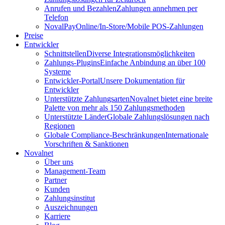
Anrufen und Bezahlen
Zahlungen annehmen per
Telefon
NovalPay
Online/In-Store/Mobile POS-Zahlungen
Preise
Entwickler
Schnittstellen
Diverse Integrationsmöglichkeiten
Zahlungs-Plugins
Einfache Anbindung an über 100
Systeme
Entwickler-Portal
Unsere Dokumentation für
Entwickler
Unterstützte Zahlungsarten
Novalnet bietet eine breite
Palette von mehr als 150 Zahlungsmethoden
Unterstützte Länder
Globale Zahlungslösungen nach
Regionen
Globale Compliance-Beschränkungen
Internationale
Vorschriften & Sanktionen
Novalnet
Über uns
Management-Team
Partner
Kunden
Zahlungsinstitut
Auszeichnungen
Karriere