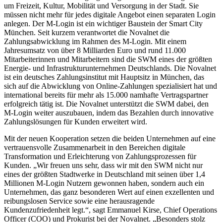
um Freizeit, Kultur, Mobilität und Versorgung in der Stadt. Sie
müssen nicht mehr für jedes digitale Angebot einen separaten Login
anlegen. Der M-Login ist ein wichtiger Baustein der Smart City
München. Seit kurzem verantwortet die Novalnet die
Zahlungsabwicklung im Rahmen des M-Login. Mit einem
Jahresumsatz von über 8 Milliarden Euro und rund 11.000
Mitarbeiterinnen und Mitarbeitern sind die SWM eines der größten
Energie- und Infrastrukturunternehmen Deutschlands. Die Novalnet
ist ein deutsches Zahlungsinstitut mit Hauptsitz in München, das
sich auf die Abwicklung von Online-Zahlungen spezialisiert hat und
international bereits für mehr als 15.000 namhafte Vertragspartner
erfolgreich tätig ist. Die Novalnet unterstützt die SWM dabei, den
M-Login weiter auszubauen, indem das Bezahlen durch innovative
Zahlungslösungen für Kunden erweitert wird.
Mit der neuen Kooperation setzen die beiden Unternehmen auf eine
vertrauensvolle Zusammenarbeit in den Bereichen digitale
Transformation und Erleichterung von Zahlungsprozessen für
Kunden. „Wir freuen uns sehr, dass wir mit den SWM nicht nur
eines der größten Stadtwerke in Deutschland mit seinen über 1,4
Millionen M-Login Nutzern gewonnen haben, sondern auch ein
Unternehmen, das ganz besonderen Wert auf einen exzellenten und
reibungslosen Service sowie eine herausragende
Kundenzufriedenheit legt.“, sagt Emmanuel Kirse, Chief Operations
Officer (COO) und Prokurist bei der Novalnet. „Besonders stolz