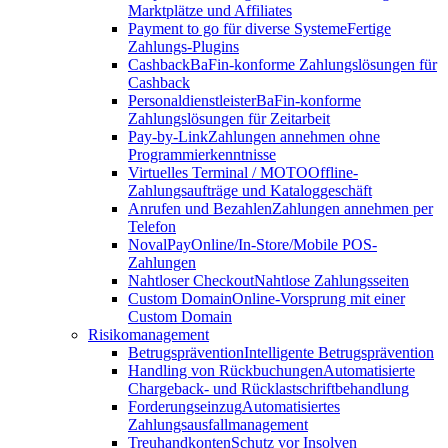
Marktplätze und Affiliates
Payment to go für diverse Systeme
Fertige
Zahlungs-Plugins
Cashback
BaFin-konforme Zahlungslösungen für
Cashback
Personaldienstleister
BaFin-konforme
Zahlungslösungen für Zeitarbeit
Pay-by-Link
Zahlungen annehmen ohne
Programmierkenntnisse
Virtuelles Terminal / MOTO
Offline-
Zahlungsaufträge und Kataloggeschäft
Anrufen und Bezahlen
Zahlungen annehmen per
Telefon
NovalPay
Online/In-Store/Mobile POS-
Zahlungen
Nahtloser Checkout
Nahtlose Zahlungsseiten
Custom Domain
Online-Vorsprung mit einer
Custom Domain
Risikomanagement
Betrugsprävention
Intelligente Betrugsprävention
Handling von Rückbuchungen
Automatisierte
Chargeback- und Rücklastschriftbehandlung
Forderungseinzug
Automatisiertes
Zahlungsausfallmanagement
Treuhandkonten
Schutz vor Insolven