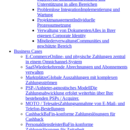
Unterstützung in allen Bereichen
Problemlose Integration
Implementierung und
Wartung
Projektmanagement
Individuelle
Prozessumsetzung
Verwaltung von Dokumenten
Alles in Ihrer
eigenen Corporate Identity
Mitgliederverwaltung
Communities und
geschützte Bereich
Business Cases
E-Commerce
Online- und physische Zahlungen zentral
in einem Omnichannel-System
SaaS
Wiederkehrende Abrechnungen und Abonnements
verwalten
Marktplätze
Globale Auszahlungen mit komplexen
Zahlungsströmen
PSP-/Anbieter‑agnostisches Modell
Die
Zahlungsabwicklung erfolgt weiterhin über Ihre
bestehenden PSPs / Acquirer.
MOTO / Telesales
Zahlungsannahme von E-Mail- und
Telefon-Bestellungen
Cashback
BaFin-konforme Zahlungslösungen für
Cashback
Personaldienstleister
BaFin-konforme
Zahlungslösungen für Zeitarbeit