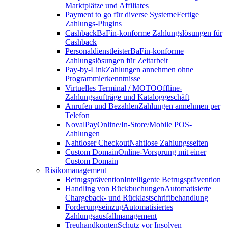
Marktplätze und Affiliates
Payment to go für diverse Systeme
Fertige
Zahlungs-Plugins
Cashback
BaFin-konforme Zahlungslösungen für
Cashback
Personaldienstleister
BaFin-konforme
Zahlungslösungen für Zeitarbeit
Pay-by-Link
Zahlungen annehmen ohne
Programmierkenntnisse
Virtuelles Terminal / MOTO
Offline-
Zahlungsaufträge und Kataloggeschäft
Anrufen und Bezahlen
Zahlungen annehmen per
Telefon
NovalPay
Online/In-Store/Mobile POS-
Zahlungen
Nahtloser Checkout
Nahtlose Zahlungsseiten
Custom Domain
Online-Vorsprung mit einer
Custom Domain
Risikomanagement
Betrugsprävention
Intelligente Betrugsprävention
Handling von Rückbuchungen
Automatisierte
Chargeback- und Rücklastschriftbehandlung
Forderungseinzug
Automatisiertes
Zahlungsausfallmanagement
Treuhandkonten
Schutz vor Insolven