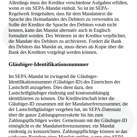
Allerdings muss der Kreditor verschiedene Aufgaben erfüllen,
wenn er ein SEPA-Mandat einholt. So ist im SEPA-
Regelwerk festgehalten, dass für dem Mandatstext die
Sprache des Heimatlandes des Debitors zu verwenden ist.
Sollte der Kreditor die Sprache des Debitors vorab nicht
kennen, kann das Mandat alternativ auch in Englisch
formuliert werden. Des Weiteren ist der Kreditor verpflichtet,
die Mandate des Debitors zu archivieren. Fordert die Bank
des Debitors das Mandat an, muss dieses als Kopie über die
Bank des Kreditors vorgelegt werden können.
Gläubiger-Identifikationsnummer
Im SEPA-Mandat ist zwingend die Gläubiger-
Identifikationsnummer (Gläubiger-ID) des Einreichers der
Lastschrift anzugeben. Dies dient dazu, den
Lastschriftgläubiger eindeutig und kontounabhängig
identifizieren zu können. Die Kreditwirtschaft leitet die
Gläubiger-ID zusammen mit der Mandatsreferenznummer, die
der Lastschriftgläubiger vergeben hat, im SEPA-Datensatz
über die ganze Zahlungsprozesskette bis hin zum
Zahlungspflichtigen weiter. Gemeinsam mit der Gläubiger-ID
ermöglicht es die Mandatsreferenznummer, ein Mandat
eindeutig zu kennzeichnen. Zahlungspflichtige können so das
wirksame Bestehen eines Mandats prüfen, wenn eine SEPA-