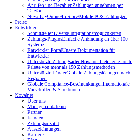
Anrufen und Bezahlen
Zahlungen annehmen per
Telefon
NovalPay
Online/In-Store/Mobile POS-Zahlungen
Preise
Entwickler
Schnittstellen
Diverse Integrationsmöglichkeiten
Zahlungs-Plugins
Einfache Anbindung an über 100
Systeme
Entwickler-Portal
Unsere Dokumentation für
Entwickler
Unterstützte Zahlungsarten
Novalnet bietet eine breite
Palette von mehr als 150 Zahlungsmethoden
Unterstützte Länder
Globale Zahlungslösungen nach
Regionen
Globale Compliance-Beschränkungen
Internationale
Vorschriften & Sanktionen
Novalnet
Über uns
Management-Team
Partner
Kunden
Zahlungsinstitut
Auszeichnungen
Karriere