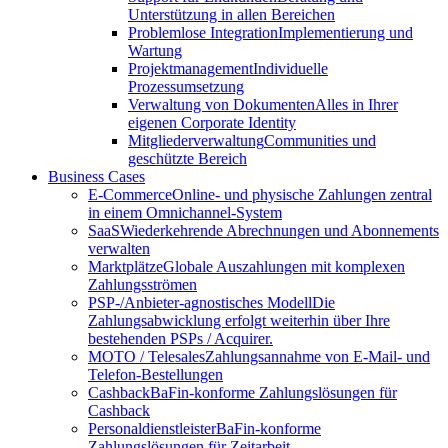
Unterstützung in allen Bereichen
Problemlose Integration
Implementierung und
Wartung
Projektmanagement
Individuelle
Prozessumsetzung
Verwaltung von Dokumenten
Alles in Ihrer
eigenen Corporate Identity
Mitgliederverwaltung
Communities und
geschützte Bereich
Business Cases
E-Commerce
Online- und physische Zahlungen zentral
in einem Omnichannel-System
SaaS
Wiederkehrende Abrechnungen und Abonnements
verwalten
Marktplätze
Globale Auszahlungen mit komplexen
Zahlungsströmen
PSP-/Anbieter‑agnostisches Modell
Die
Zahlungsabwicklung erfolgt weiterhin über Ihre
bestehenden PSPs / Acquirer.
MOTO / Telesales
Zahlungsannahme von E-Mail- und
Telefon-Bestellungen
Cashback
BaFin-konforme Zahlungslösungen für
Cashback
Personaldienstleister
BaFin-konforme
Zahlungslösungen für Zeitarbeit