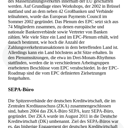
des Massenzahlungsverkehrs innerhalb der EU geschaffen
werden. Auf Grundlage eines Workshops, der 2002 in Brüssel
stattfand und an dem neben 42 Großbanken und Verbände
teilnahmen, wurde das European Payments Council im
Sommer 2002 gegründet. Das Plenum des EPC setzt sich aus
74 Mitgliedern zusammen, zu denen europäische und
nationale Bankenverbände sowie Vertreter von Banken
zählen. Wie viele Sitze ein Land im EPC-Plenum erhält, wird
danach bestimmt, wie hoch die Anzahl der
Zahlungsverkehrstransaktionen in dem betreffenden Land ist.
Allerdings kann ein Land höchstens acht Sitze erhalten. In
den Plenumssitzungen, die etwa im Drei-Monats-Rhythmus
stattfinden, werden die in verschiedenen Arbeitsgruppen
erarbeiteten Beschlüsse vom EPC verabschiedet. In der EPC-
Roadmap sind die vom EPC definierten Zielsetzungen
festgehalten.
SEPA-Büro
Die Spitzenverbände der deutschen Kreditwirtschaft, die im
Zentralen Kreditausschuss (ZKA) zusammengeschlossen
sind, haben 2004 das ZKA-Büro SEPA, kurz SEPA-Büro,
gegründet. Der ZKA wurde im August 2011 in die Deutsche
Kreditwirtschaft (DK) umbenannt. Ziel des SEPA-Büros war
es, das bisherige Engagement der deutschen Kreditwirtschaft