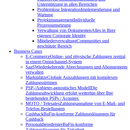
Unterstützung in allen Bereichen
Problemlose Integration
Implementierung und
Wartung
Projektmanagement
Individuelle
Prozessumsetzung
Verwaltung von Dokumenten
Alles in Ihrer
eigenen Corporate Identity
Mitgliederverwaltung
Communities und
geschützte Bereich
Business Cases
E-Commerce
Online- und physische Zahlungen zentral
in einem Omnichannel-System
SaaS
Wiederkehrende Abrechnungen und Abonnements
verwalten
Marktplätze
Globale Auszahlungen mit komplexen
Zahlungsströmen
PSP-/Anbieter‑agnostisches Modell
Die
Zahlungsabwicklung erfolgt weiterhin über Ihre
bestehenden PSPs / Acquirer.
MOTO / Telesales
Zahlungsannahme von E-Mail- und
Telefon-Bestellungen
Cashback
BaFin-konforme Zahlungslösungen für
Cashback
Personaldienstleister
BaFin-konforme
Zahlungslösungen für Zeitarbeit