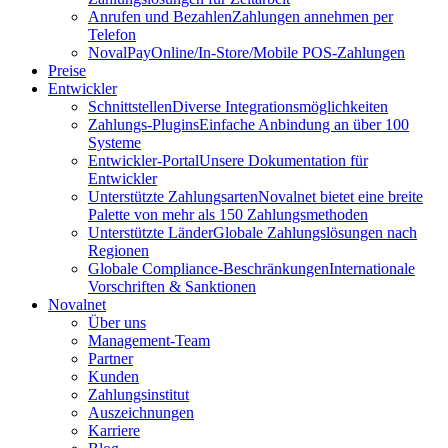
Anrufen und Bezahlen
Zahlungen annehmen per
Telefon
NovalPay
Online/In-Store/Mobile POS-Zahlungen
Preise
Entwickler
Schnittstellen
Diverse Integrationsmöglichkeiten
Zahlungs-Plugins
Einfache Anbindung an über 100
Systeme
Entwickler-Portal
Unsere Dokumentation für
Entwickler
Unterstützte Zahlungsarten
Novalnet bietet eine breite
Palette von mehr als 150 Zahlungsmethoden
Unterstützte Länder
Globale Zahlungslösungen nach
Regionen
Globale Compliance-Beschränkungen
Internationale
Vorschriften & Sanktionen
Novalnet
Über uns
Management-Team
Partner
Kunden
Zahlungsinstitut
Auszeichnungen
Karriere