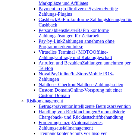
Marktplätze und Affiliates
Payment to go für diverse Systeme
Fertige
Zahlungs-Plugins
Cashback
BaFin-konforme Zahlungslösungen für
Cashback
Personaldienstleister
BaFin-konforme
Zahlungslösungen für Zeitarbeit
Pay-by-Link
Zahlungen annehmen ohne
Programmierkenntnisse
Virtuelles Terminal / MOTO
Offline-
Zahlungsaufträge und Kataloggeschäft
Anrufen und Bezahlen
Zahlungen annehmen per
Telefon
NovalPay
Online/In-Store/Mobile POS-
Zahlungen
Nahtloser Checkout
Nahtlose Zahlungsseiten
Custom Domain
Online-Vorsprung mit einer
Custom Domain
Risikomanagement
Betrugsprävention
Intelligente Betrugsprävention
Handling von Rückbuchungen
Automatisierte
Chargeback- und Rücklastschriftbehandlung
Forderungseinzug
Automatisiertes
Zahlungsausfallmanagement
Treuhandkonten
Schutz vor Insolven