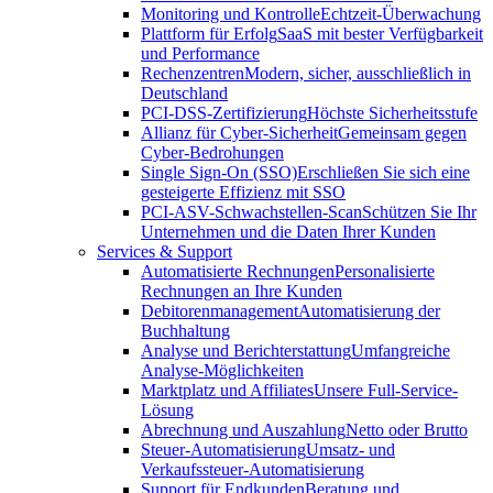
Monitoring und Kontrolle
Echtzeit-Überwachung
Plattform für Erfolg
SaaS mit bester Verfügbarkeit
und Performance
Rechenzentren
Modern, sicher, ausschließlich in
Deutschland
PCI-DSS-Zertifizierung
Höchste Sicherheitsstufe
Allianz für Cyber-Sicherheit
Gemeinsam gegen
Cyber-Bedrohungen
Single Sign-On (SSO)
Erschließen Sie sich eine
gesteigerte Effizienz mit SSO
PCI-ASV-Schwachstellen-Scan
Schützen Sie Ihr
Unternehmen und die Daten Ihrer Kunden
Services & Support
Automatisierte Rechnungen
Personalisierte
Rechnungen an Ihre Kunden
Debitorenmanagement
Automatisierung der
Buchhaltung
Analyse und Berichterstattung
Umfangreiche
Analyse-Möglichkeiten
Marktplatz und Affiliates
Unsere Full-Service-
Lösung
Abrechnung und Auszahlung
Netto oder Brutto
Steuer-Automatisierung
Umsatz- und
Verkaufssteuer-Automatisierung
Support für Endkunden
Beratung und