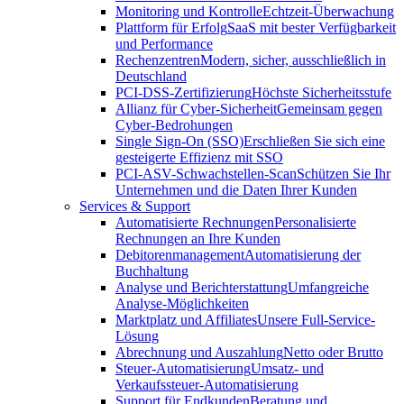
Monitoring und Kontrolle
Echtzeit-Überwachung
Plattform für Erfolg
SaaS mit bester Verfügbarkeit
und Performance
Rechenzentren
Modern, sicher, ausschließlich in
Deutschland
PCI-DSS-Zertifizierung
Höchste Sicherheitsstufe
Allianz für Cyber-Sicherheit
Gemeinsam gegen
Cyber-Bedrohungen
Single Sign-On (SSO)
Erschließen Sie sich eine
gesteigerte Effizienz mit SSO
PCI-ASV-Schwachstellen-Scan
Schützen Sie Ihr
Unternehmen und die Daten Ihrer Kunden
Services & Support
Automatisierte Rechnungen
Personalisierte
Rechnungen an Ihre Kunden
Debitorenmanagement
Automatisierung der
Buchhaltung
Analyse und Berichterstattung
Umfangreiche
Analyse-Möglichkeiten
Marktplatz und Affiliates
Unsere Full-Service-
Lösung
Abrechnung und Auszahlung
Netto oder Brutto
Steuer-Automatisierung
Umsatz- und
Verkaufssteuer-Automatisierung
Support für Endkunden
Beratung und