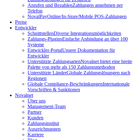
Anrufen und Bezahlen
Zahlungen annehmen per
Telefon
NovalPay
Online/In-Store/Mobile POS-Zahlungen
Preise
Entwickler
Schnittstellen
Diverse Integrationsmöglichkeiten
Zahlungs-Plugins
Einfache Anbindung an über 100
Systeme
Entwickler-Portal
Unsere Dokumentation für
Entwickler
Unterstützte Zahlungsarten
Novalnet bietet eine breite
Palette von mehr als 150 Zahlungsmethoden
Unterstützte Länder
Globale Zahlungslösungen nach
Regionen
Globale Compliance-Beschränkungen
Internationale
Vorschriften & Sanktionen
Novalnet
Über uns
Management-Team
Partner
Kunden
Zahlungsinstitut
Auszeichnungen
Karriere