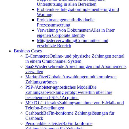
Unterstützung in allen Bereichen
Problemlose Integration
Implementierung und
Wartung
Projektmanagement
Individuelle
Prozessumsetzung
Verwaltung von Dokumenten
Alles in Ihrer
eigenen Corporate Identity
Mitgliederverwaltung
Communities und
geschützte Bereich
Business Cases
E-Commerce
Online- und physische Zahlungen zentral
in einem Omnichannel-System
SaaS
Wiederkehrende Abrechnungen und Abonnements
verwalten
Marktplätze
Globale Auszahlungen mit komplexen
Zahlungsströmen
PSP-/Anbieter‑agnostisches Modell
Die
Zahlungsabwicklung erfolgt weiterhin über Ihre
bestehenden PSPs / Acquirer.
MOTO / Telesales
Zahlungsannahme von E-Mail- und
Telefon-Bestellungen
Cashback
BaFin-konforme Zahlungslösungen für
Cashback
Personaldienstleister
BaFin-konforme
Zahlungslösungen für Zeitarbeit