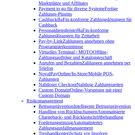
Marktplätze und Affiliates
Payment to go für diverse Systeme
Fertige
Zahlungs-Plugins
Cashback
BaFin-konforme Zahlungslösungen für
Cashback
Personaldienstleister
BaFin-konforme
Zahlungslösungen für Zeitarbeit
Pay-by-Link
Zahlungen annehmen ohne
Programmierkenntnisse
Virtuelles Terminal / MOTO
Offline-
Zahlungsaufträge und Kataloggeschäft
Anrufen und Bezahlen
Zahlungen annehmen per
Telefon
NovalPay
Online/In-Store/Mobile POS-
Zahlungen
Nahtloser Checkout
Nahtlose Zahlungsseiten
Custom Domain
Online-Vorsprung mit einer
Custom Domain
Risikomanagement
Betrugsprävention
Intelligente Betrugsprävention
Handling von Rückbuchungen
Automatisierte
Chargeback- und Rücklastschriftbehandlung
Forderungseinzug
Automatisiertes
Zahlungsausfallmanagement
Treuhandkonten
Schutz vor Insolven