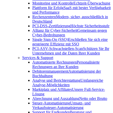
Monitoring und Kontrolle
Echtzeit-Überwachung
Plattform für Erfolg
SaaS mit bester Verfügbarkeit
und Performance
Rechenzentren
Modern, sicher, ausschließlich in
Deutschland
PCI-DSS-Zertifizierung
Höchste Sicherheitsstufe
Allianz für Cyber-Sicherheit
Gemeinsam gegen
Cyber-Bedrohungen
Single Sign-On (SSO)
Erschließen Sie sich eine
gesteigerte Effizienz mit SSO
PCI-ASV-Schwachstellen-Scan
Schützen Sie Ihr
Unternehmen und die Daten Ihrer Kunden
Services & Support
Automatisierte Rechnungen
Personalisierte
Rechnungen an Ihre Kunden
Debitorenmanagement
Automatisierung der
Buchhaltung
Analyse und Berichterstattung
Umfangreiche
Analyse-Möglichkeiten
Marktplatz und Affiliates
Unsere Full-Service-
Lösung
Abrechnung und Auszahlung
Netto oder Brutto
Steuer-Automatisierung
Umsatz- und
Verkaufssteuer-Automatisierung
Support für Endkunden
Beratung und