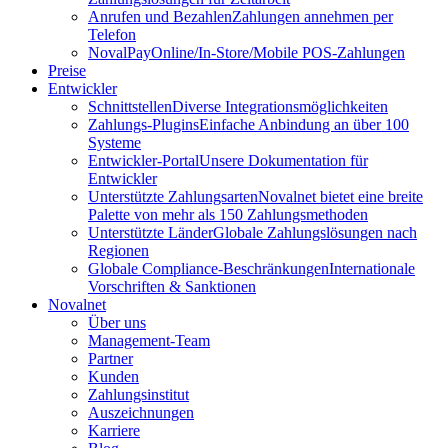
Anrufen und Bezahlen
Zahlungen annehmen per
Telefon
NovalPay
Online/In-Store/Mobile POS-Zahlungen
Preise
Entwickler
Schnittstellen
Diverse Integrationsmöglichkeiten
Zahlungs-Plugins
Einfache Anbindung an über 100
Systeme
Entwickler-Portal
Unsere Dokumentation für
Entwickler
Unterstützte Zahlungsarten
Novalnet bietet eine breite
Palette von mehr als 150 Zahlungsmethoden
Unterstützte Länder
Globale Zahlungslösungen nach
Regionen
Globale Compliance-Beschränkungen
Internationale
Vorschriften & Sanktionen
Novalnet
Über uns
Management-Team
Partner
Kunden
Zahlungsinstitut
Auszeichnungen
Karriere