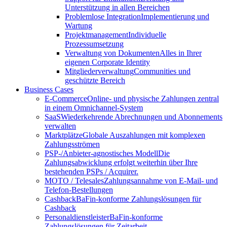
Unterstützung in allen Bereichen
Problemlose Integration
Implementierung und
Wartung
Projektmanagement
Individuelle
Prozessumsetzung
Verwaltung von Dokumenten
Alles in Ihrer
eigenen Corporate Identity
Mitgliederverwaltung
Communities und
geschützte Bereich
Business Cases
E-Commerce
Online- und physische Zahlungen zentral
in einem Omnichannel-System
SaaS
Wiederkehrende Abrechnungen und Abonnements
verwalten
Marktplätze
Globale Auszahlungen mit komplexen
Zahlungsströmen
PSP-/Anbieter‑agnostisches Modell
Die
Zahlungsabwicklung erfolgt weiterhin über Ihre
bestehenden PSPs / Acquirer.
MOTO / Telesales
Zahlungsannahme von E-Mail- und
Telefon-Bestellungen
Cashback
BaFin-konforme Zahlungslösungen für
Cashback
Personaldienstleister
BaFin-konforme
Zahlungslösungen für Zeitarbeit