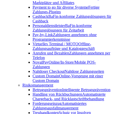
Marktplätze und Affiliates
Payment to go für diverse Systeme
Fertige
Zahlungs-Plugins
Cashback
BaFin-konforme Zahlungslösungen für
Cashback
Personaldienstleister
BaFin-konforme
Zahlungslösungen für Zeitarbeit
Pay-by-Link
Zahlungen annehmen ohne
Programmierkenntnisse
Virtuelles Terminal / MOTO
Offline-
Zahlungsaufträge und Kataloggeschäft
Anrufen und Bezahlen
Zahlungen annehmen per
Telefon
NovalPay
Online/In-Store/Mobile POS-
Zahlungen
Nahtloser Checkout
Nahtlose Zahlungsseiten
Custom Domain
Online-Vorsprung mit einer
Custom Domain
Risikomanagement
Betrugsprävention
Intelligente Betrugsprävention
Handling von Rückbuchungen
Automatisierte
Chargeback- und Rücklastschriftbehandlung
Forderungseinzug
Automatisiertes
Zahlungsausfallmanagement
Treuhandkonten
Schutz vor Insolven