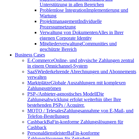
Unterstützung in allen Bereichen
Problemlose Integration
Implementierung und
Wartung
Projektmanagement
Individuelle
Prozessumsetzung
Verwaltung von Dokumenten
Alles in Ihrer
eigenen Corporate Identity
Mitgliederverwaltung
Communities und
geschützte Bereich
Business Cases
E-Commerce
Online- und physische Zahlungen zentral
in einem Omnichannel-System
SaaS
Wiederkehrende Abrechnungen und Abonnements
verwalten
Marktplätze
Globale Auszahlungen mit komplexen
Zahlungsströmen
PSP-/Anbieter‑agnostisches Modell
Die
Zahlungsabwicklung erfolgt weiterhin über Ihre
bestehenden PSPs / Acquirer.
MOTO / Telesales
Zahlungsannahme von E-Mail- und
Telefon-Bestellungen
Cashback
BaFin-konforme Zahlungslösungen für
Cashback
Personaldienstleister
BaFin-konforme
Zahlungslösungen für Zeitarbeit