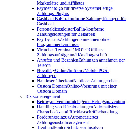
Marktplätze und Affiliates
Payment to go für diverse Systeme
Fertige
Zahlungs-Plugins
Cashback
BaFin-konforme Zahlungslösungen für
Cashback
Personaldienstleister
BaFin-konforme
Zahlungslösungen für Zeitarbeit
Pay-by-Link
Zahlungen annehmen ohne
Programmierkenntnisse
Virtuelles Terminal / MOTO
Offline-
Zahlungsaufträge und Kataloggeschäft
Anrufen und Bezahlen
Zahlungen annehmen per
Telefon
NovalPay
Online/In-Store/Mobile POS-
Zahlungen
Nahtloser Checkout
Nahtlose Zahlungsseiten
Custom Domain
Online-Vorsprung mit einer
Custom Domain
Risikomanagement
Betrugsprävention
Intelligente Betrugsprävention
Handling von Rückbuchungen
Automatisierte
Chargeback- und Rücklastschriftbehandlung
Forderungseinzug
Automatisiertes
Zahlungsausfallmanagement
Treuhandkonten
Schutz vor Insolven