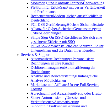
Monitoring und Kontrolle
Echtzeit-Überwachung
Plattform für Erfolg
SaaS mit bester Verfügbarkeit
und Performance
Rechenzentren
Modern, sicher, ausschließlich in
Deutschland
PCI-DSS-Zertifizierung
Höchste Sicherheitsstufe
Allianz für Cyber-Sicherheit
Gemeinsam gegen
Cyber-Bedrohungen
Single Sign-On (SSO)
Erschließen Sie sich eine
gesteigerte Effizienz mit SSO
PCI-ASV-Schwachstellen-Scan
Schützen Sie Ihr
Unternehmen und die Daten Ihrer Kunden
Services & Support
Automatisierte Rechnungen
Personalisierte
Rechnungen an Ihre Kunden
Debitorenmanagement
Automatisierung der
Buchhaltung
Analyse und Berichterstattung
Umfangreiche
Analyse-Möglichkeiten
Marktplatz und Affiliates
Unsere Full-Service-
Lösung
Abrechnung und Auszahlung
Netto oder Brutto
Steuer-Automatisierung
Umsatz- und
Verkaufssteuer-Automatisierung
Support für Endkunden
Beratung und