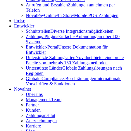
Anrufen und Bezahlen
Zahlungen annehmen per
Telefon
NovalPay
Online/In-Store/Mobile POS-Zahlungen
Preise
Entwickler
Schnittstellen
Diverse Integrationsmöglichkeiten
Zahlungs-Plugins
Einfache Anbindung an über 100
Systeme
Entwickler-Portal
Unsere Dokumentation für
Entwickler
Unterstützte Zahlungsarten
Novalnet bietet eine breite
Palette von mehr als 150 Zahlungsmethoden
Unterstützte Länder
Globale Zahlungslösungen nach
Regionen
Globale Compliance-Beschränkungen
Internationale
Vorschriften & Sanktionen
Novalnet
Über uns
Management-Team
Partner
Kunden
Zahlungsinstitut
Auszeichnungen
Karriere