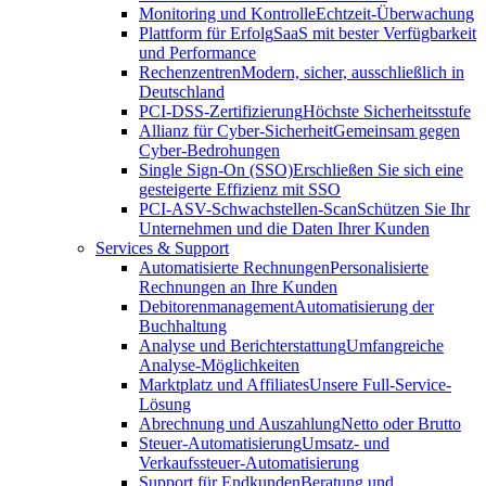
Monitoring und Kontrolle
Echtzeit-Überwachung
Plattform für Erfolg
SaaS mit bester Verfügbarkeit
und Performance
Rechenzentren
Modern, sicher, ausschließlich in
Deutschland
PCI-DSS-Zertifizierung
Höchste Sicherheitsstufe
Allianz für Cyber-Sicherheit
Gemeinsam gegen
Cyber-Bedrohungen
Single Sign-On (SSO)
Erschließen Sie sich eine
gesteigerte Effizienz mit SSO
PCI-ASV-Schwachstellen-Scan
Schützen Sie Ihr
Unternehmen und die Daten Ihrer Kunden
Services & Support
Automatisierte Rechnungen
Personalisierte
Rechnungen an Ihre Kunden
Debitorenmanagement
Automatisierung der
Buchhaltung
Analyse und Berichterstattung
Umfangreiche
Analyse-Möglichkeiten
Marktplatz und Affiliates
Unsere Full-Service-
Lösung
Abrechnung und Auszahlung
Netto oder Brutto
Steuer-Automatisierung
Umsatz- und
Verkaufssteuer-Automatisierung
Support für Endkunden
Beratung und