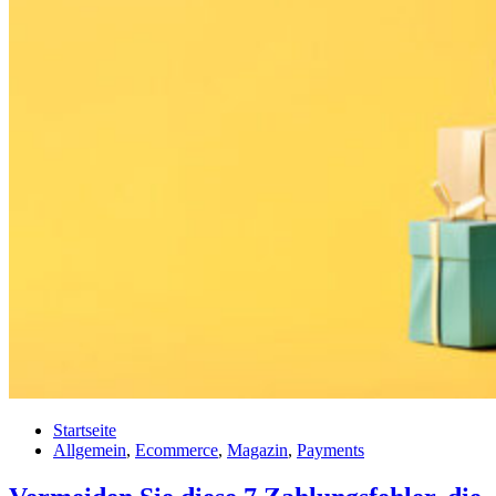
Startseite
Allgemein
,
Ecommerce
,
Magazin
,
Payments