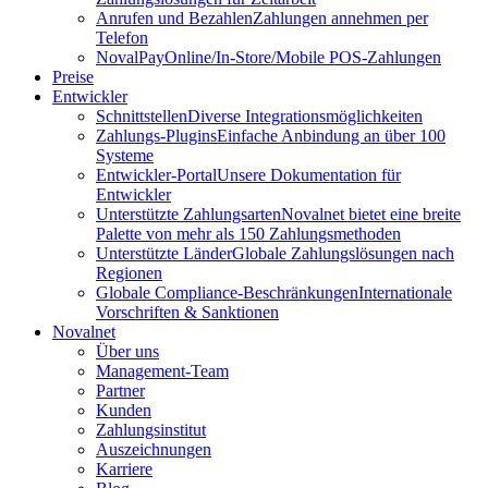
Anrufen und Bezahlen
Zahlungen annehmen per
Telefon
NovalPay
Online/In-Store/Mobile POS-Zahlungen
Preise
Entwickler
Schnittstellen
Diverse Integrationsmöglichkeiten
Zahlungs-Plugins
Einfache Anbindung an über 100
Systeme
Entwickler-Portal
Unsere Dokumentation für
Entwickler
Unterstützte Zahlungsarten
Novalnet bietet eine breite
Palette von mehr als 150 Zahlungsmethoden
Unterstützte Länder
Globale Zahlungslösungen nach
Regionen
Globale Compliance-Beschränkungen
Internationale
Vorschriften & Sanktionen
Novalnet
Über uns
Management-Team
Partner
Kunden
Zahlungsinstitut
Auszeichnungen
Karriere