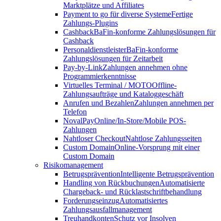
Marktplätze und Affiliates
Payment to go für diverse Systeme
Fertige
Zahlungs-Plugins
Cashback
BaFin-konforme Zahlungslösungen für
Cashback
Personaldienstleister
BaFin-konforme
Zahlungslösungen für Zeitarbeit
Pay-by-Link
Zahlungen annehmen ohne
Programmierkenntnisse
Virtuelles Terminal / MOTO
Offline-
Zahlungsaufträge und Kataloggeschäft
Anrufen und Bezahlen
Zahlungen annehmen per
Telefon
NovalPay
Online/In-Store/Mobile POS-
Zahlungen
Nahtloser Checkout
Nahtlose Zahlungsseiten
Custom Domain
Online-Vorsprung mit einer
Custom Domain
Risikomanagement
Betrugsprävention
Intelligente Betrugsprävention
Handling von Rückbuchungen
Automatisierte
Chargeback- und Rücklastschriftbehandlung
Forderungseinzug
Automatisiertes
Zahlungsausfallmanagement
Treuhandkonten
Schutz vor Insolven