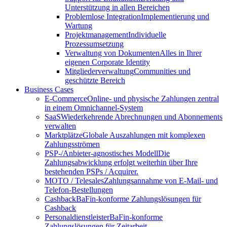
Unterstützung in allen Bereichen
Problemlose Integration
Implementierung und
Wartung
Projektmanagement
Individuelle
Prozessumsetzung
Verwaltung von Dokumenten
Alles in Ihrer
eigenen Corporate Identity
Mitgliederverwaltung
Communities und
geschützte Bereich
Business Cases
E-Commerce
Online- und physische Zahlungen zentral
in einem Omnichannel-System
SaaS
Wiederkehrende Abrechnungen und Abonnements
verwalten
Marktplätze
Globale Auszahlungen mit komplexen
Zahlungsströmen
PSP-/Anbieter‑agnostisches Modell
Die
Zahlungsabwicklung erfolgt weiterhin über Ihre
bestehenden PSPs / Acquirer.
MOTO / Telesales
Zahlungsannahme von E-Mail- und
Telefon-Bestellungen
Cashback
BaFin-konforme Zahlungslösungen für
Cashback
Personaldienstleister
BaFin-konforme
Zahlungslösungen für Zeitarbeit