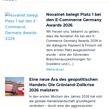
Novalnet belegt Platz 1 bei
den E-Commerce Germany
Awards 2026
Business Cases
Wir freuen uns, bekannt zu geben,
E-Commerce
dass die Novalnet AG bei den E-
Commerce Germany Awards 2026 in
Online- und physische Zahlungen zentral in einem
der Kategorie Payment & Fintech mit
Omnichannel-System
dem ersten Platz ausgezeichnet
SaaS
wurde - eine der führenden
Branchenauszeichnungen für
Wiederkehrende Abrechnungen und Abonnements
Exzellenz und [...]
verwalten
Weiterlesen
Marktplätze
Globale Auszahlungen mit komplexen Zahlungsströmen
Eine neue Ära des geopolitischen
Handels: Die Grönland-Zollkrise
PSP-/Anbieter‑agnostisches Modell
2026 meistern
Die Zahlungsabwicklung erfolgt weiterhin über Ihre
bestehenden PSPs / Acquirer.
In den ersten Wochen des Jahres 2026 hat sich
die globale Handelslandschaft grundlegend
MOTO / Telesales
verändert – durch eine der aggressivsten