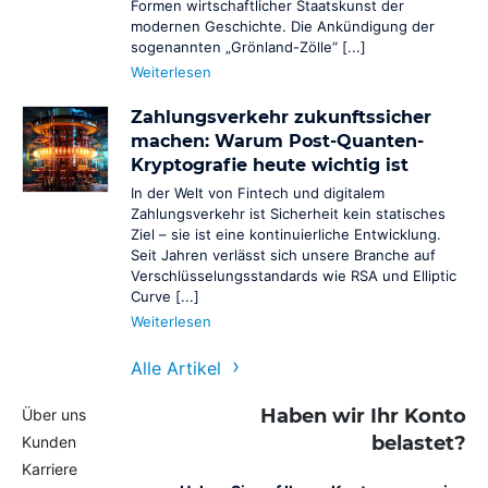
Zahlungsannahme von E-Mail- und Telefon-Bestellungen
Formen wirtschaftlicher Staatskunst der
modernen Geschichte. Die Ankündigung der
Cashback
sogenannten „Grönland-Zölle“ [...]
BaFin-konforme Zahlungslösungen für Cashback
Weiterlesen
Personaldienstleister
Zahlungsverkehr zukunftssicher
BaFin-konforme Zahlungslösungen für Zeitarbeit
machen: Warum Post-Quanten-
Anrufen und Bezahlen
Kryptografie heute wichtig ist
Zahlungen annehmen per Telefon
In der Welt von Fintech und digitalem
Zahlungsverkehr ist Sicherheit kein statisches
NovalPay
Ziel – sie ist eine kontinuierliche Entwicklung.
Online/In-Store/Mobile POS-Zahlungen
Seit Jahren verlässt sich unsere Branche auf
Verschlüsselungsstandards wie RSA und Elliptic
Curve [...]
Weiterlesen
Alle Artikel
Haben wir Ihr Konto
Über uns
belastet?
Kunden
Karriere