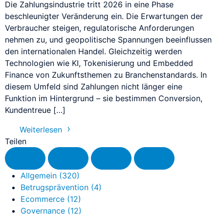
Die Zahlungsindustrie tritt 2026 in eine Phase
Individuelle Prozessumsetzung
BaFin-konforme Zahlungslösungen für Zeitarbeit
beschleunigter Veränderung ein. Die Erwartungen der
Single Sign-On (SSO)
Verbraucher steigen, regulatorische Anforderungen
Verwaltung von Dokumenten
Erschließen Sie sich eine gesteigerte Effizienz mit
Pay-by-Link
nehmen zu, und geopolitische Spannungen beeinflussen
Alles in Ihrer eigenen Corporate Identity
SSO
Zahlungen annehmen ohne Programmierkenntnisse
den internationalen Handel. Gleichzeitig werden
Technologien wie KI, Tokenisierung und Embedded
Finance von Zukunftsthemen zu Branchenstandards. In
Mitgliederverwaltung
PCI-ASV-Schwachstellen-Scan
Virtuelles Terminal / MOTO
Communities und geschützte Bereich
Schützen Sie Ihr Unternehmen und die Daten Ihrer
diesem Umfeld sind Zahlungen nicht länger eine
Offline-Zahlungsaufträge und Kataloggeschäft
Kunden
Funktion im Hintergrund – sie bestimmen Conversion,
Kundentreue […]
Anrufen und Bezahlen
Zahlungen annehmen per Telefon
Weiterlesen
Teilen
NovalPay
Online/In-Store/Mobile POS-Zahlungen
Allgemein
(320)
Betrugsprävention
(4)
Nahtloser Checkout
Ecommerce
(12)
Nahtlose Zahlungsseiten
Governance
(12)