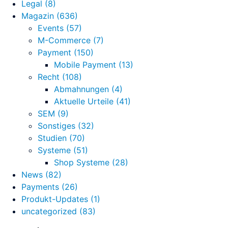
Legal
(8)
Magazin
(636)
Custom Domain
Events
(57)
Online-Vorsprung mit einer Custom Domain
M-Commerce
(7)
Payment
(150)
Mobile Payment
(13)
Recht
(108)
Abmahnungen
(4)
Aktuelle Urteile
(41)
SEM
(9)
Sonstiges
(32)
Studien
(70)
Systeme
(51)
Shop Systeme
(28)
News
(82)
Payments
(26)
Produkt-Updates
(1)
uncategorized
(83)