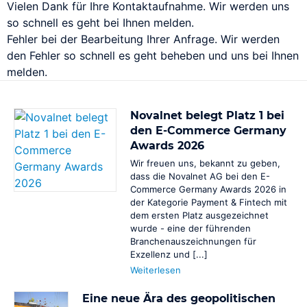
Vielen Dank für Ihre Kontaktaufnahme. Wir werden uns
so schnell es geht bei Ihnen melden.
Fehler bei der Bearbeitung Ihrer Anfrage. Wir werden
den Fehler so schnell es geht beheben und uns bei Ihnen
melden.
Business Cases
E-Commerce
Novalnet belegt Platz 1 bei
Online- und physische Zahlungen zentral in einem
Omnichannel-System
den E-Commerce Germany
Awards 2026
SaaS
Wir freuen uns, bekannt zu geben,
Wiederkehrende Abrechnungen und Abonnements
dass die Novalnet AG bei den E-
verwalten
Commerce Germany Awards 2026 in
der Kategorie Payment & Fintech mit
Marktplätze
dem ersten Platz ausgezeichnet
Globale Auszahlungen mit komplexen Zahlungsströmen
wurde - eine der führenden
Branchenauszeichnungen für
PSP-/Anbieter‑agnostisches Modell
Exzellenz und [...]
Die Zahlungsabwicklung erfolgt weiterhin über Ihre
Weiterlesen
bestehenden PSPs / Acquirer.
MOTO / Telesales
Eine neue Ära des geopolitischen