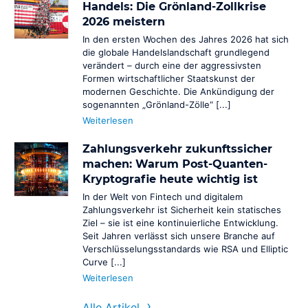
Zahlungsannahme von E-Mail- und Telefon-Bestellungen
Handels: Die Grönland-Zollkrise
2026 meistern
Cashback
In den ersten Wochen des Jahres 2026 hat sich
BaFin-konforme Zahlungslösungen für Cashback
die globale Handelslandschaft grundlegend
Personaldienstleister
verändert – durch eine der aggressivsten
Formen wirtschaftlicher Staatskunst der
BaFin-konforme Zahlungslösungen für Zeitarbeit
modernen Geschichte. Die Ankündigung der
Anrufen und Bezahlen
sogenannten „Grönland-Zölle“ [...]
Zahlungen annehmen per Telefon
Weiterlesen
NovalPay
Zahlungsverkehr zukunftssicher
Online/In-Store/Mobile POS-Zahlungen
machen: Warum Post-Quanten-
Kryptografie heute wichtig ist
In der Welt von Fintech und digitalem
Zahlungsverkehr ist Sicherheit kein statisches
Ziel – sie ist eine kontinuierliche Entwicklung.
Seit Jahren verlässt sich unsere Branche auf
Verschlüsselungsstandards wie RSA und Elliptic
Curve [...]
Weiterlesen
Alle Artikel