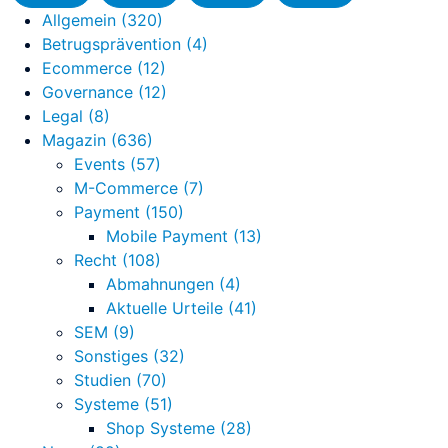
Allgemein
(320)
Custom Domain
Betrugsprävention
(4)
Online-Vorsprung mit einer Custom Domain
Ecommerce
(12)
Governance
(12)
Legal
(8)
Magazin
(636)
Events
(57)
M-Commerce
(7)
Payment
(150)
Mobile Payment
(13)
Recht
(108)
Abmahnungen
(4)
Aktuelle Urteile
(41)
SEM
(9)
Sonstiges
(32)
Studien
(70)
Systeme
(51)
Shop Systeme
(28)