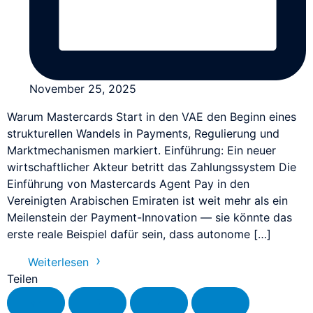
Individuelle Prozessumsetzung
BaFin-konforme Zahlungslösungen für Zeitarbeit
Single Sign-On (SSO)
Verwaltung von Dokumenten
Erschließen Sie sich eine gesteigerte Effizienz mit
Pay-by-Link
Alles in Ihrer eigenen Corporate Identity
SSO
Zahlungen annehmen ohne Programmierkenntnisse
November 25, 2025
Mitgliederverwaltung
PCI-ASV-Schwachstellen-Scan
Virtuelles Terminal / MOTO
Warum Mastercards Start in den VAE den Beginn eines
Communities und geschützte Bereich
Schützen Sie Ihr Unternehmen und die Daten Ihrer
Offline-Zahlungsaufträge und Kataloggeschäft
strukturellen Wandels in Payments, Regulierung und
Kunden
Marktmechanismen markiert. Einführung: Ein neuer
wirtschaftlicher Akteur betritt das Zahlungssystem Die
Anrufen und Bezahlen
Einführung von Mastercards Agent Pay in den
Zahlungen annehmen per Telefon
Vereinigten Arabischen Emiraten ist weit mehr als ein
Meilenstein der Payment-Innovation — sie könnte das
NovalPay
erste reale Beispiel dafür sein, dass autonome […]
Online/In-Store/Mobile POS-Zahlungen
Weiterlesen
Teilen
Nahtloser Checkout
Nahtlose Zahlungsseiten