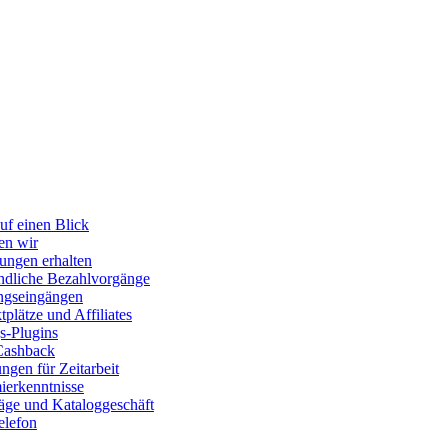
uf einen Blick
en wir
ungen erhalten
dliche Bezahlvorgänge
ngseingängen
plätze und Affiliates
s-Plugins
Cashback
gen für Zeitarbeit
erkenntnisse
räge und Kataloggeschäft
elefon