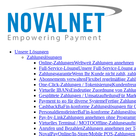
Unsere Lösungen
Zahlungslösungen
Online-Zahlungen
Weltweit Zahlungen annehmen
Full-Service-Lösung
Unsere Full-Service-Lösung a
Zahlungsgarantie
Wenn Ihr Kunde nicht zahlt, zahl
Abonnements verwalten
Flexibel regelmäßige Zahl
One-Click-Zahlungen / Tokenisierung
Kundenfreun
Virtuelle IBANs
Eindeutige Zuordnung von Zahlu
Gesplittete Zahlungen / Umsatzaufteilung
Für Markt
Payment to go für diverse Systeme
Fertige Zahlung
Cashback
BaFin-konforme Zahlungslösungen für 
Personaldienstleister
BaFin-konforme Zahlungslösun
Pay-by-Link
Zahlungen annehmen ohne Programmi
Virtuelles Terminal / MOTO
Offline-Zahlungsauft
Anrufen und Bezahlen
Zahlungen annehmen per T
NovalPay
Online/In-Store/Mobile POS-Zahlungen