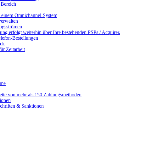
 Bereich
in einem Omnichannel-System
erwalten
ngsströmen
ng erfolgt weiterhin über Ihre bestehenden PSPs / Acquirer.
lefon-Bestellungen
ack
r Zeitarbeit
eme
alette von mehr als 150 Zahlungsmethoden
ionen
schriften & Sanktionen