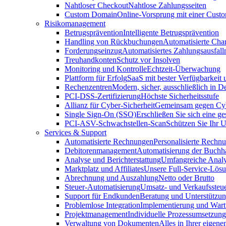
Nahtloser Checkout
Nahtlose Zahlungsseiten
Custom Domain
Online-Vorsprung mit einer Cus
Risikomanagement
Betrugsprävention
Intelligente Betrugsprävention
Handling von Rückbuchungen
Automatisierte Cha
Forderungseinzug
Automatisiertes Zahlungsausfa
Treuhandkonten
Schutz vor Insolven
Monitoring und Kontrolle
Echtzeit-Überwachung
Plattform für Erfolg
SaaS mit bester Verfügbarkeit
Rechenzentren
Modern, sicher, ausschließlich in D
PCI-DSS-Zertifizierung
Höchste Sicherheitsstufe
Allianz für Cyber-Sicherheit
Gemeinsam gegen Cy
Single Sign-On (SSO)
Erschließen Sie sich eine ge
PCI-ASV-Schwachstellen-Scan
Schützen Sie Ihr 
Services & Support
Automatisierte Rechnungen
Personalisierte Rechn
Debitorenmanagement
Automatisierung der Buchh
Analyse und Berichterstattung
Umfangreiche Analy
Marktplatz und Affiliates
Unsere Full-Service-Lös
Abrechnung und Auszahlung
Netto oder Brutto
Steuer-Automatisierung
Umsatz- und Verkaufssteu
Support für Endkunden
Beratung und Unterstützun
Problemlose Integration
Implementierung und War
Projektmanagement
Individuelle Prozessumsetzung
Verwaltung von Dokumenten
Alles in Ihrer eigene