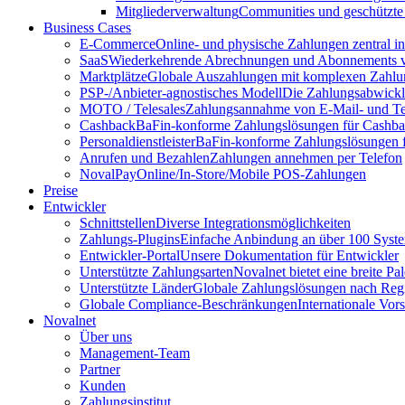
Mitgliederverwaltung
Communities und geschützte
Business Cases
E-Commerce
Online- und physische Zahlungen zentral 
SaaS
Wiederkehrende Abrechnungen und Abonnements v
Marktplätze
Globale Auszahlungen mit komplexen Zahlu
PSP-/Anbieter‑agnostisches Modell
Die Zahlungsabwicklu
MOTO / Telesales
Zahlungsannahme von E-Mail- und Te
Cashback
BaFin-konforme Zahlungslösungen für Cashb
Personaldienstleister
BaFin-konforme Zahlungslösungen fü
Anrufen und Bezahlen
Zahlungen annehmen per Telefon
NovalPay
Online/In-Store/Mobile POS-Zahlungen
Preise
Entwickler
Schnittstellen
Diverse Integrationsmöglichkeiten
Zahlungs-Plugins
Einfache Anbindung an über 100 Syst
Entwickler-Portal
Unsere Dokumentation für Entwickler
Unterstützte Zahlungsarten
Novalnet bietet eine breite P
Unterstützte Länder
Globale Zahlungslösungen nach Reg
Globale Compliance-Beschränkungen
Internationale Vor
Novalnet
Über uns
Management-Team
Partner
Kunden
Zahlungsinstitut