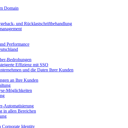
tom Domain
rgeback- und Rücklastschriftbehandlung
llmanagement
 und Performance
eutschland
ber-Bedrohungen
steigerte Effizienz mit SSO
Unternehmen und die Daten Ihrer Kunden
ungen an Ihre Kunden
altung
se-Möglichkeiten
ung
er-Automatisierung
g in allen Bereichen
tung
n Corporate Identity