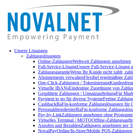
Unsere Lösungen
Zahlungslösungen
Online-Zahlungen
Weltweit Zahlungen annehmen
Full-Service-Lösung
Unsere Full-Service-Lösung a
Zahlungsgarantie
Wenn Ihr Kunde nicht zahlt, zahl
Abonnements verwalten
Flexibel regelmäßige Zahl
One-Click-Zahlungen / Tokenisierung
Kundenfreun
Virtuelle IBANs
Eindeutige Zuordnung von Zahlu
Gesplittete Zahlungen / Umsatzaufteilung
Für Markt
Payment to go für diverse Systeme
Fertige Zahlung
Cashback
BaFin-konforme Zahlungslösungen für 
Personaldienstleister
BaFin-konforme Zahlungslösun
Pay-by-Link
Zahlungen annehmen ohne Programmi
Virtuelles Terminal / MOTO
Offline-Zahlungsauft
Anrufen und Bezahlen
Zahlungen annehmen per T
NovalPay
Online/In-Store/Mobile POS-Zahlungen