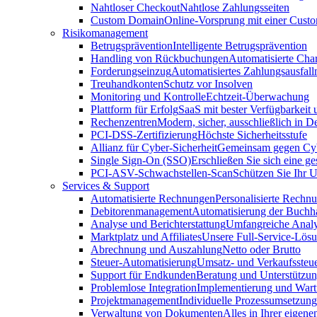
Nahtloser Checkout
Nahtlose Zahlungsseiten
Custom Domain
Online-Vorsprung mit einer Cus
Risikomanagement
Betrugsprävention
Intelligente Betrugsprävention
Handling von Rückbuchungen
Automatisierte Cha
Forderungseinzug
Automatisiertes Zahlungsausfa
Treuhandkonten
Schutz vor Insolven
Monitoring und Kontrolle
Echtzeit-Überwachung
Plattform für Erfolg
SaaS mit bester Verfügbarkeit
Rechenzentren
Modern, sicher, ausschließlich in D
PCI-DSS-Zertifizierung
Höchste Sicherheitsstufe
Allianz für Cyber-Sicherheit
Gemeinsam gegen Cy
Single Sign-On (SSO)
Erschließen Sie sich eine ge
PCI-ASV-Schwachstellen-Scan
Schützen Sie Ihr 
Services & Support
Automatisierte Rechnungen
Personalisierte Rechn
Debitorenmanagement
Automatisierung der Buchh
Analyse und Berichterstattung
Umfangreiche Analy
Marktplatz und Affiliates
Unsere Full-Service-Lös
Abrechnung und Auszahlung
Netto oder Brutto
Steuer-Automatisierung
Umsatz- und Verkaufssteu
Support für Endkunden
Beratung und Unterstützun
Problemlose Integration
Implementierung und War
Projektmanagement
Individuelle Prozessumsetzung
Verwaltung von Dokumenten
Alles in Ihrer eigene