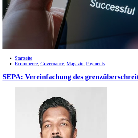
Startseite
Ecommerce
,
Governance
,
Magazin
,
Payments
SEPA: Vereinfachung des grenzüberschrei