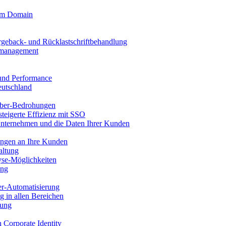
tom Domain
rgeback- und Rücklastschriftbehandlung
llmanagement
 und Performance
eutschland
ber-Bedrohungen
steigerte Effizienz mit SSO
Unternehmen und die Daten Ihrer Kunden
ungen an Ihre Kunden
altung
se-Möglichkeiten
ung
er-Automatisierung
g in allen Bereichen
tung
n Corporate Identity