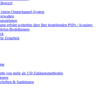
 Bereich
in einem Omnichannel-System
erwalten
ngsströmen
ng erfolgt weiterhin über Ihre bestehenden PSPs / Acquirer.
lefon-Bestellungen
ack
r Zeitarbeit
eme
alette von mehr als 150 Zahlungsmethoden
ionen
schriften & Sanktionen