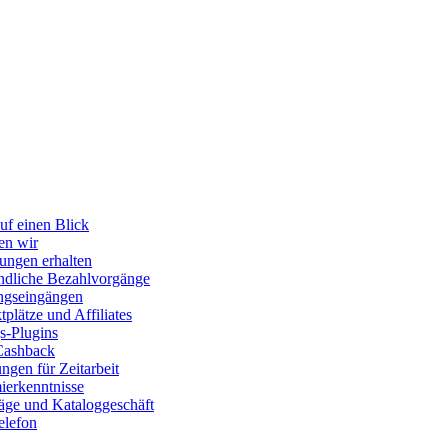
uf einen Blick
en wir
ungen erhalten
dliche Bezahlvorgänge
ngseingängen
plätze und Affiliates
s-Plugins
Cashback
gen für Zeitarbeit
erkenntnisse
räge und Kataloggeschäft
elefon