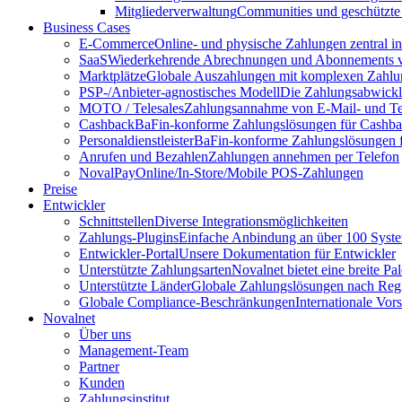
Mitgliederverwaltung
Communities und geschützte
Business Cases
E-Commerce
Online- und physische Zahlungen zentral 
SaaS
Wiederkehrende Abrechnungen und Abonnements v
Marktplätze
Globale Auszahlungen mit komplexen Zahlu
PSP-/Anbieter‑agnostisches Modell
Die Zahlungsabwicklu
MOTO / Telesales
Zahlungsannahme von E-Mail- und Te
Cashback
BaFin-konforme Zahlungslösungen für Cashb
Personaldienstleister
BaFin-konforme Zahlungslösungen fü
Anrufen und Bezahlen
Zahlungen annehmen per Telefon
NovalPay
Online/In-Store/Mobile POS-Zahlungen
Preise
Entwickler
Schnittstellen
Diverse Integrationsmöglichkeiten
Zahlungs-Plugins
Einfache Anbindung an über 100 Syst
Entwickler-Portal
Unsere Dokumentation für Entwickler
Unterstützte Zahlungsarten
Novalnet bietet eine breite P
Unterstützte Länder
Globale Zahlungslösungen nach Reg
Globale Compliance-Beschränkungen
Internationale Vor
Novalnet
Über uns
Management-Team
Partner
Kunden
Zahlungsinstitut