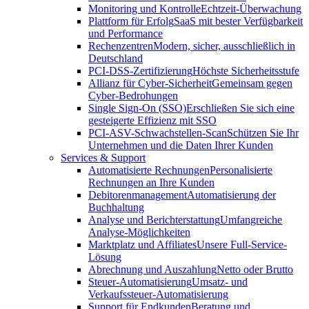
Monitoring und Kontrolle
Echtzeit-Überwachung
Plattform für Erfolg
SaaS mit bester Verfügbarkeit
und Performance
Rechenzentren
Modern, sicher, ausschließlich in
Deutschland
PCI-DSS-Zertifizierung
Höchste Sicherheitsstufe
Allianz für Cyber-Sicherheit
Gemeinsam gegen
Cyber-Bedrohungen
Single Sign-On (SSO)
Erschließen Sie sich eine
gesteigerte Effizienz mit SSO
PCI-ASV-Schwachstellen-Scan
Schützen Sie Ihr
Unternehmen und die Daten Ihrer Kunden
Services & Support
Automatisierte Rechnungen
Personalisierte
Rechnungen an Ihre Kunden
Debitorenmanagement
Automatisierung der
Buchhaltung
Analyse und Berichterstattung
Umfangreiche
Analyse-Möglichkeiten
Marktplatz und Affiliates
Unsere Full-Service-
Lösung
Abrechnung und Auszahlung
Netto oder Brutto
Steuer-Automatisierung
Umsatz- und
Verkaufssteuer-Automatisierung
Support für Endkunden
Beratung und