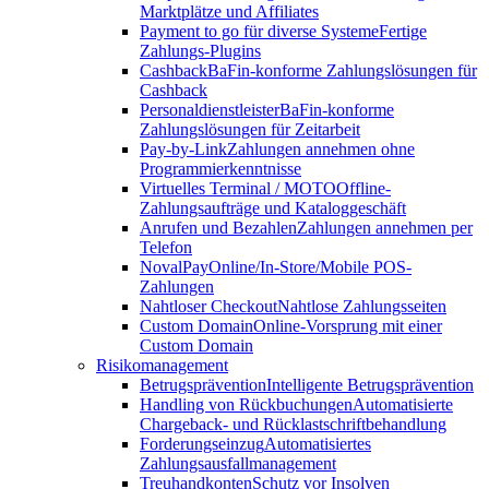
Marktplätze und Affiliates
Payment to go für diverse Systeme
Fertige
Zahlungs-Plugins
Cashback
BaFin-konforme Zahlungslösungen für
Cashback
Personaldienstleister
BaFin-konforme
Zahlungslösungen für Zeitarbeit
Pay-by-Link
Zahlungen annehmen ohne
Programmierkenntnisse
Virtuelles Terminal / MOTO
Offline-
Zahlungsaufträge und Kataloggeschäft
Anrufen und Bezahlen
Zahlungen annehmen per
Telefon
NovalPay
Online/In-Store/Mobile POS-
Zahlungen
Nahtloser Checkout
Nahtlose Zahlungsseiten
Custom Domain
Online-Vorsprung mit einer
Custom Domain
Risikomanagement
Betrugsprävention
Intelligente Betrugsprävention
Handling von Rückbuchungen
Automatisierte
Chargeback- und Rücklastschriftbehandlung
Forderungseinzug
Automatisiertes
Zahlungsausfallmanagement
Treuhandkonten
Schutz vor Insolven