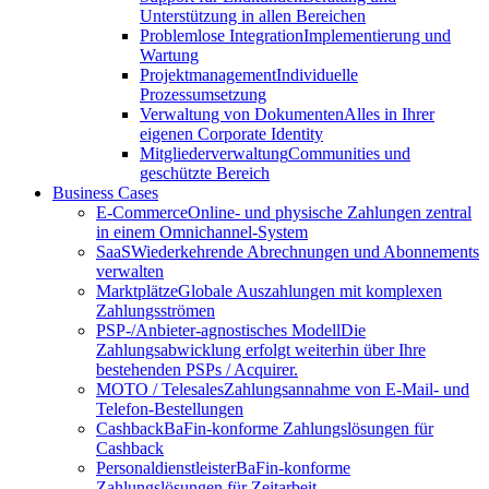
Unterstützung in allen Bereichen
Problemlose Integration
Implementierung und
Wartung
Projektmanagement
Individuelle
Prozessumsetzung
Verwaltung von Dokumenten
Alles in Ihrer
eigenen Corporate Identity
Mitgliederverwaltung
Communities und
geschützte Bereich
Business Cases
E-Commerce
Online- und physische Zahlungen zentral
in einem Omnichannel-System
SaaS
Wiederkehrende Abrechnungen und Abonnements
verwalten
Marktplätze
Globale Auszahlungen mit komplexen
Zahlungsströmen
PSP-/Anbieter‑agnostisches Modell
Die
Zahlungsabwicklung erfolgt weiterhin über Ihre
bestehenden PSPs / Acquirer.
MOTO / Telesales
Zahlungsannahme von E-Mail- und
Telefon-Bestellungen
Cashback
BaFin-konforme Zahlungslösungen für
Cashback
Personaldienstleister
BaFin-konforme
Zahlungslösungen für Zeitarbeit