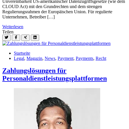
Unvereinbarkeit US-amerikanischer Datenzugriffsgesetze (wie dem
CLOUD Act) mit den Grundrechten und dem strengen
Regulierungsrahmen der Europäischen Union. Für regulierte
Unternehmen, Betreiber […]
Weiterlesen
Teilen
Startseite
Legal
,
Magazin
,
News
,
Payment
,
Payments
,
Recht
Zahlungslösungen für
Personaldienstleistungsplattformen