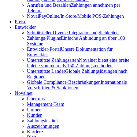
Anrufen und Bezahlen
Zahlungen annehmen per
Telefon
NovalPay
Online/In-Store/Mobile POS-Zahlungen
Preise
Entwickler
Schnittstellen
Diverse Integrationsmöglichkeiten
Zahlungs-Plugins
Einfache Anbindung an über 100
Systeme
Entwickler-Portal
Unsere Dokumentation für
Entwickler
Unterstützte Zahlungsarten
Novalnet bietet eine breite
Palette von mehr als 150 Zahlungsmethoden
Unterstützte Länder
Globale Zahlungslösungen nach
Regionen
Globale Compliance-Beschränkungen
Internationale
Vorschriften & Sanktionen
Novalnet
Über uns
Management-Team
Partner
Kunden
Zahlungsinstitut
Auszeichnungen
Karriere