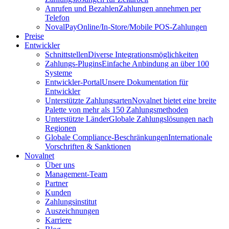
Anrufen und Bezahlen
Zahlungen annehmen per
Telefon
NovalPay
Online/In-Store/Mobile POS-Zahlungen
Preise
Entwickler
Schnittstellen
Diverse Integrationsmöglichkeiten
Zahlungs-Plugins
Einfache Anbindung an über 100
Systeme
Entwickler-Portal
Unsere Dokumentation für
Entwickler
Unterstützte Zahlungsarten
Novalnet bietet eine breite
Palette von mehr als 150 Zahlungsmethoden
Unterstützte Länder
Globale Zahlungslösungen nach
Regionen
Globale Compliance-Beschränkungen
Internationale
Vorschriften & Sanktionen
Novalnet
Über uns
Management-Team
Partner
Kunden
Zahlungsinstitut
Auszeichnungen
Karriere