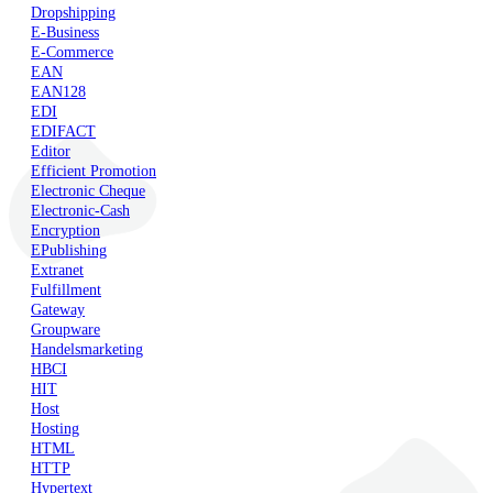
Dropshipping
E-Business
E-Commerce
EAN
EAN128
EDI
EDIFACT
Editor
Efficient Promotion
Electronic Cheque
Electronic-Cash
Encryption
EPublishing
Extranet
Fulfillment
Gateway
Groupware
Handelsmarketing
HBCI
HIT
Host
Hosting
HTML
HTTP
Hypertext