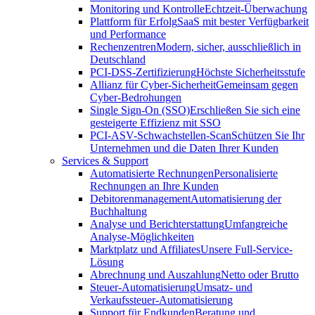
Monitoring und Kontrolle
Echtzeit-Überwachung
Plattform für Erfolg
SaaS mit bester Verfügbarkeit
und Performance
Rechenzentren
Modern, sicher, ausschließlich in
Deutschland
PCI-DSS-Zertifizierung
Höchste Sicherheitsstufe
Allianz für Cyber-Sicherheit
Gemeinsam gegen
Cyber-Bedrohungen
Single Sign-On (SSO)
Erschließen Sie sich eine
gesteigerte Effizienz mit SSO
PCI-ASV-Schwachstellen-Scan
Schützen Sie Ihr
Unternehmen und die Daten Ihrer Kunden
Services & Support
Automatisierte Rechnungen
Personalisierte
Rechnungen an Ihre Kunden
Debitorenmanagement
Automatisierung der
Buchhaltung
Analyse und Berichterstattung
Umfangreiche
Analyse-Möglichkeiten
Marktplatz und Affiliates
Unsere Full-Service-
Lösung
Abrechnung und Auszahlung
Netto oder Brutto
Steuer-Automatisierung
Umsatz- und
Verkaufssteuer-Automatisierung
Support für Endkunden
Beratung und