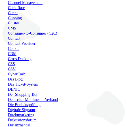
Channel Management
Click Rate
Client
Clipping
Cluster
CMS
Consumer-to-Consumer (C2C)
Content
Content Provider
Cookie
CRM
Cross Docking
CSS
CSV
CyberCash
Das Blog
Das Ticket-System
DENIC
Der Shopping-Bot
Deutscher Multimedia-Verband
Die Bonitätsprüfung
Digitale Signatur
Direktmarketing
Diskussionsforum
Distanzhandel