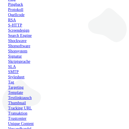
Pingback
Protokoll
Quellcode
RSA
S-HTTP
Screendesign
Search Engine
Shockwave
Shopsoftware
Shopsystem
Signatur
Skriptsprache
SLA
SMTP
Stylesheet
Tag
Targeting
Template
Textlinktausch
Thumbnail
Tracking URL
Transaktion
Trustcenter
Unique Content
Versandhandel