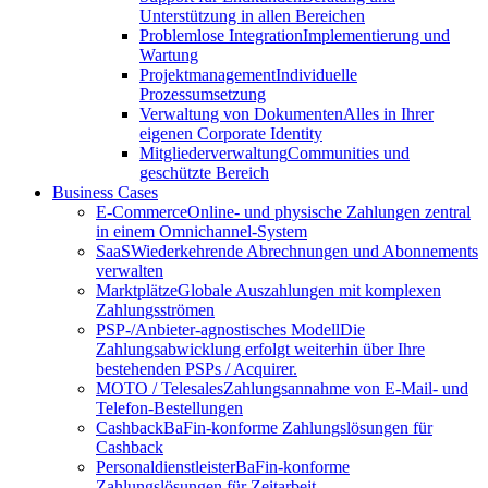
Unterstützung in allen Bereichen
Problemlose Integration
Implementierung und
Wartung
Projektmanagement
Individuelle
Prozessumsetzung
Verwaltung von Dokumenten
Alles in Ihrer
eigenen Corporate Identity
Mitgliederverwaltung
Communities und
geschützte Bereich
Business Cases
E-Commerce
Online- und physische Zahlungen zentral
in einem Omnichannel-System
SaaS
Wiederkehrende Abrechnungen und Abonnements
verwalten
Marktplätze
Globale Auszahlungen mit komplexen
Zahlungsströmen
PSP-/Anbieter‑agnostisches Modell
Die
Zahlungsabwicklung erfolgt weiterhin über Ihre
bestehenden PSPs / Acquirer.
MOTO / Telesales
Zahlungsannahme von E-Mail- und
Telefon-Bestellungen
Cashback
BaFin-konforme Zahlungslösungen für
Cashback
Personaldienstleister
BaFin-konforme
Zahlungslösungen für Zeitarbeit