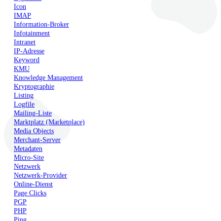
Icon
IMAP
Information-Broker
Infotainment
Intranet
IP-Adresse
Keyword
KMU
Knowledge Management
Kryptographie
Listing
Logfile
Mailing-Liste
Marktplatz (Marketplace)
Media Objects
Merchant-Server
Metadaten
Micro-Site
Netzwerk
Netzwerk-Provider
Online-Dienst
Page Clicks
PGP
PHP
Ping