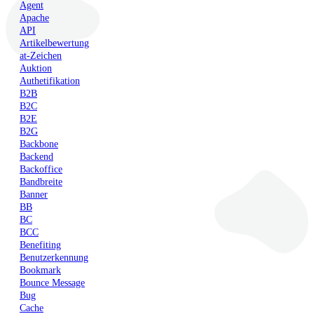
Agent
Apache
API
Artikelbewertung
at-Zeichen
Auktion
Authetifikation
B2B
B2C
B2E
B2G
Backbone
Backend
Backoffice
Bandbreite
Banner
BB
BC
BCC
Benefiting
Benutzerkennung
Bookmark
Bounce Message
Bug
Cache