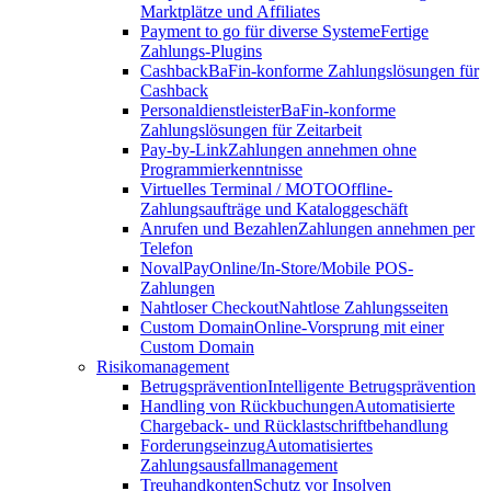
Marktplätze und Affiliates
Payment to go für diverse Systeme
Fertige
Zahlungs-Plugins
Cashback
BaFin-konforme Zahlungslösungen für
Cashback
Personaldienstleister
BaFin-konforme
Zahlungslösungen für Zeitarbeit
Pay-by-Link
Zahlungen annehmen ohne
Programmierkenntnisse
Virtuelles Terminal / MOTO
Offline-
Zahlungsaufträge und Kataloggeschäft
Anrufen und Bezahlen
Zahlungen annehmen per
Telefon
NovalPay
Online/In-Store/Mobile POS-
Zahlungen
Nahtloser Checkout
Nahtlose Zahlungsseiten
Custom Domain
Online-Vorsprung mit einer
Custom Domain
Risikomanagement
Betrugsprävention
Intelligente Betrugsprävention
Handling von Rückbuchungen
Automatisierte
Chargeback- und Rücklastschriftbehandlung
Forderungseinzug
Automatisiertes
Zahlungsausfallmanagement
Treuhandkonten
Schutz vor Insolven