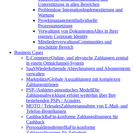
Unterstützung in allen Bereichen
Problemlose Integration
Implementierung und
Wartung
Projektmanagement
Individuelle
Prozessumsetzung
Verwaltung von Dokumenten
Alles in Ihrer
eigenen Corporate Identity
Mitgliederverwaltung
Communities und
geschützte Bereich
Business Cases
E-Commerce
Online- und physische Zahlungen zentral
in einem Omnichannel-System
SaaS
Wiederkehrende Abrechnungen und Abonnements
verwalten
Marktplätze
Globale Auszahlungen mit komplexen
Zahlungsströmen
PSP-/Anbieter‑agnostisches Modell
Die
Zahlungsabwicklung erfolgt weiterhin über Ihre
bestehenden PSPs / Acquirer.
MOTO / Telesales
Zahlungsannahme von E-Mail- und
Telefon-Bestellungen
Cashback
BaFin-konforme Zahlungslösungen für
Cashback
Personaldienstleister
BaFin-konforme
Zahlungslösungen für Zeitarbeit