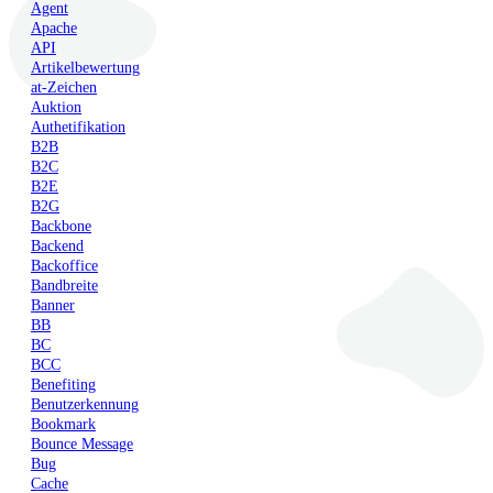
Agent
Apache
API
Artikelbewertung
at-Zeichen
Auktion
Authetifikation
B2B
B2C
B2E
B2G
Backbone
Backend
Backoffice
Bandbreite
Banner
BB
BC
BCC
Benefiting
Benutzerkennung
Bookmark
Bounce Message
Bug
Cache