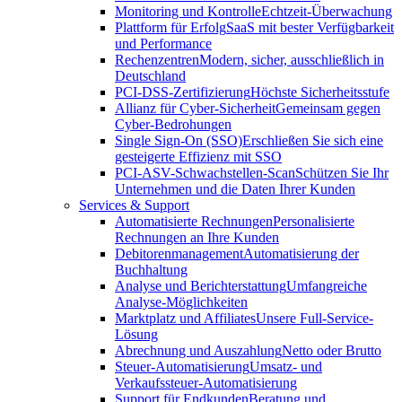
Monitoring und Kontrolle
Echtzeit-Überwachung
Plattform für Erfolg
SaaS mit bester Verfügbarkeit
und Performance
Rechenzentren
Modern, sicher, ausschließlich in
Deutschland
PCI-DSS-Zertifizierung
Höchste Sicherheitsstufe
Allianz für Cyber-Sicherheit
Gemeinsam gegen
Cyber-Bedrohungen
Single Sign-On (SSO)
Erschließen Sie sich eine
gesteigerte Effizienz mit SSO
PCI-ASV-Schwachstellen-Scan
Schützen Sie Ihr
Unternehmen und die Daten Ihrer Kunden
Services & Support
Automatisierte Rechnungen
Personalisierte
Rechnungen an Ihre Kunden
Debitorenmanagement
Automatisierung der
Buchhaltung
Analyse und Berichterstattung
Umfangreiche
Analyse-Möglichkeiten
Marktplatz und Affiliates
Unsere Full-Service-
Lösung
Abrechnung und Auszahlung
Netto oder Brutto
Steuer-Automatisierung
Umsatz- und
Verkaufssteuer-Automatisierung
Support für Endkunden
Beratung und