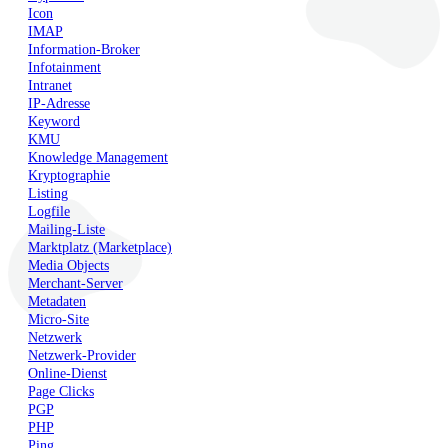
Icon
IMAP
Information-Broker
Infotainment
Intranet
IP-Adresse
Keyword
KMU
Knowledge Management
Kryptographie
Listing
Logfile
Mailing-Liste
Marktplatz (Marketplace)
Media Objects
Merchant-Server
Metadaten
Micro-Site
Netzwerk
Netzwerk-Provider
Online-Dienst
Page Clicks
PGP
PHP
Ping