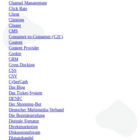
Channel Management
Click Rate
Client
Clipping
Cluster
CMS
Consumer-to-Consumer (C2C)
Content
Content Provider
Cookie
CRM
Cross Docking
CSS
CSV
CyberCash
Das Blog
Das Ticket-System
DENIC
Der Shopping-Bot
Deutscher Multimedia-Verband
Die Bonitätsprüfung
Digitale Signatur
Direktmarketing
Diskussionsforum
Distanzhandel