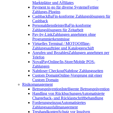
Marktplätze und Affiliates
Payment to go für diverse Systeme
Fertige
Zahlungs-Plugins
Cashback
BaFin-konforme Zahlungslösungen für
Cashback
Personaldienstleister
BaFin-konforme
Zahlungslösungen für Zeitarbeit
Pay-by-Link
Zahlungen annehmen ohne
Programmierkenntnisse
Virtuelles Terminal / MOTO
Offline-
Zahlungsaufträge und Kataloggeschäft
Anrufen und Bezahlen
Zahlungen annehmen per
Telefon
NovalPay
Online/In-Store/Mobile POS-
Zahlungen
Nahtloser Checkout
Nahtlose Zahlungsseiten
Custom Domain
Online-Vorsprung mit einer
Custom Domain
Risikomanagement
Betrugsprävention
Intelligente Betrugsprävention
Handling von Rückbuchungen
Automatisierte
Chargeback- und Rücklastschriftbehandlung
Forderungseinzug
Automatisiertes
Zahlungsausfallmanagement
Treuhandkonten
Schutz vor Insolven