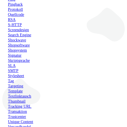
Pingback
Protokoll
Quellcode
RSA
S-HTTP
Screendesign
Search Engine
Shockwave
Shopsoftware
Shopsystem
Signatur
Skriptsprache
SLA
SMTP
Stylesheet
Tag
Targeting
Template
Textlinktausch
Thumbnail
Tracking URL
Transaktion
Trustcenter
Unique Content
Versandhandel