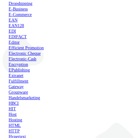
Dropshipping
E-Business
E-Commerce
EAN
EAN128
EDI
EDIFACT
Editor
Efficient Promotion
Electronic Cheque
Electronic-Cash
Encryption
EPublishing
Extranet
Fulfillment
Gateway
Groupware
Handelsmarketing
HBCI
HIT
Host
Hosting
HTML
HTTP
Hypertext