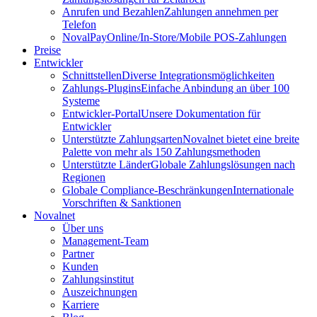
Anrufen und Bezahlen
Zahlungen annehmen per
Telefon
NovalPay
Online/In-Store/Mobile POS-Zahlungen
Preise
Entwickler
Schnittstellen
Diverse Integrationsmöglichkeiten
Zahlungs-Plugins
Einfache Anbindung an über 100
Systeme
Entwickler-Portal
Unsere Dokumentation für
Entwickler
Unterstützte Zahlungsarten
Novalnet bietet eine breite
Palette von mehr als 150 Zahlungsmethoden
Unterstützte Länder
Globale Zahlungslösungen nach
Regionen
Globale Compliance-Beschränkungen
Internationale
Vorschriften & Sanktionen
Novalnet
Über uns
Management-Team
Partner
Kunden
Zahlungsinstitut
Auszeichnungen
Karriere