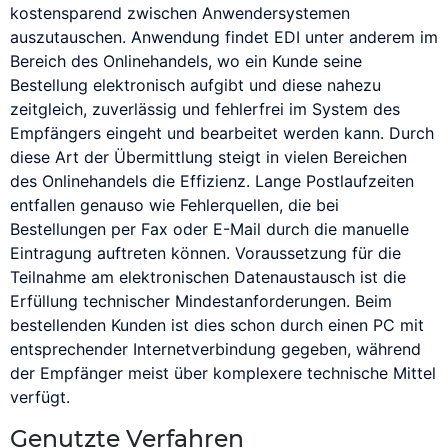
Cache
Das Blog
Individuelle Prozessumsetzung
kostensparend zwischen Anwendersystemen
BaFin-konforme Zahlungslösungen für Zeitarbeit
auszutauschen. Anwendung findet EDI unter anderem im
Channel Management
Das Ticket-System
Single Sign-On (SSO)
Bereich des Onlinehandels, wo ein Kunde seine
Verwaltung von Dokumenten
Erschließen Sie sich eine gesteigerte Effizienz mit
Pay-by-Link
Click Rate
DENIC
Bestellung elektronisch aufgibt und diese nahezu
Alles in Ihrer eigenen Corporate Identity
SSO
Zahlungen annehmen ohne Programmierkenntnisse
zeitgleich, zuverlässig und fehlerfrei im System des
Client
Der Shopping-Bot
Empfängers eingeht und bearbeitet werden kann. Durch
Mitgliederverwaltung
PCI-ASV-Schwachstellen-Scan
diese Art der Übermittlung steigt in vielen Bereichen
Clipping
Deutscher Multimedia-
Virtuelles Terminal / MOTO
Communities und geschützte Bereich
Schützen Sie Ihr Unternehmen und die Daten Ihrer
des Onlinehandels die Effizienz. Lange Postlaufzeiten
Offline-Zahlungsaufträge und Kataloggeschäft
Kunden
Cluster
Verband
entfallen genauso wie Fehlerquellen, die bei
Bestellungen per Fax oder E-Mail durch die manuelle
CMS
Die Bonitätsprüfung
Anrufen und Bezahlen
Eintragung auftreten können. Voraussetzung für die
Zahlungen annehmen per Telefon
Teilnahme am elektronischen Datenaustausch ist die
Consumer-to-Consumer
Digitale Signatur
Erfüllung technischer Mindestanforderungen. Beim
(C2C)
Direktmarketing
NovalPay
bestellenden Kunden ist dies schon durch einen PC mit
Online/In-Store/Mobile POS-Zahlungen
entsprechender Internetverbindung gegeben, während
Content
Diskussionsforum
der Empfänger meist über komplexere technische Mittel
verfügt.
Content Provider
Distanzhandel
Nahtloser Checkout
Nahtlose Zahlungsseiten
Genutzte Verfahren
Cookie
Dropshipping