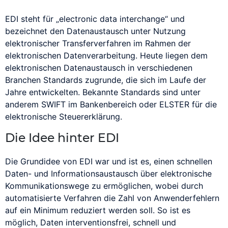
Treuhandkonten
Auktion
Bandbreite
Marktplatz und Affiliates
Schutz vor Insolven
EDI steht für „electronic data interchange“ und
One-Click-Zahlungen / Tokenisierung
Unsere Full-Service-Lösung
Kundenfreundliche Bezahlvorgänge
bezeichnet den Datenaustausch unter Nutzung
Authetifikation
Banner
elektronischer Transferverfahren im Rahmen der
Monitoring und Kontrolle
BB
elektronischen Datenverarbeitung. Heute liegen dem
Abrechnung und Auszahlung
Echtzeit-Überwachung
Virtuelle IBANs
elektronischen Datenaustausch in verschiedenen
Netto oder Brutto
Eindeutige Zuordnung von Zahlungseingängen
BC
Branchen Standards zugrunde, die sich im Laufe der
Plattform für Erfolg
Jahre entwickelten. Bekannte Standards sind unter
BCC
Steuer-Automatisierung
SaaS mit bester Verfügbarkeit und Performance
Gesplittete Zahlungen / Umsatzaufteilung
anderem SWIFT im Bankenbereich oder ELSTER für die
Umsatz- und Verkaufssteuer-Automatisierung
Für Marktplätze und Affiliates
Benefiting
elektronische Steuererklärung.
Rechenzentren
Benutzerkennung
Die Idee hinter EDI
Support für Endkunden
Modern, sicher, ausschließlich in Deutschland
Payment to go für diverse Systeme
Beratung und Unterstützung in allen Bereichen
Fertige Zahlungs-Plugins
Bookmark
Die Grundidee von EDI war und ist es, einen schnellen
PCI-DSS-Zertifizierung
Daten- und Informationsaustausch über elektronische
Bounce Message
Problemlose Integration
Höchste Sicherheitsstufe
Cashback
Kommunikationswege zu ermöglichen, wobei durch
Implementierung und Wartung
Bug
BaFin-konforme Zahlungslösungen für Cashback
automatisierte Verfahren die Zahl von Anwenderfehlern
auf ein Minimum reduziert werden soll. So ist es
Allianz für Cyber-Sicherheit
möglich, Daten interventionsfrei, schnell und
Projektmanagement
Gemeinsam gegen Cyber-Bedrohungen
Personaldienstleister