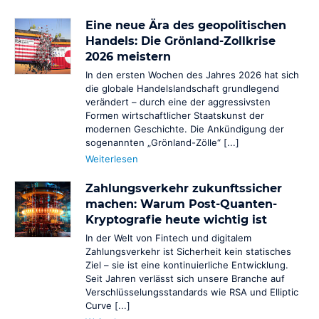
Thumbnail
Eine neue Ära des geopolitischen
Tracking URL
Handels: Die Grönland-Zollkrise
2026 meistern
Transaktion
In den ersten Wochen des Jahres 2026 hat sich
die globale Handelslandschaft grundlegend
Trustcenter
verändert – durch eine der aggressivsten
Formen wirtschaftlicher Staatskunst der
modernen Geschichte. Die Ankündigung der
Versandhandel
Was ist ein Online-Shop
sogenannten „Grönland-Zölle“ [...]
Weiterlesen
Viewtime
Was ist ein Payment-
Zahlungsverkehr zukunftssicher
Viral Marketing
Service-Provider
machen: Warum Post-Quanten-
Kryptografie heute wichtig ist
Virtuelle Unternehmen
Was ist Micropayment
In der Welt von Fintech und digitalem
Virtueller Agent
Was sind Debit-Karten
Zahlungsverkehr ist Sicherheit kein statisches
Ziel – sie ist eine kontinuierliche Entwicklung.
Seit Jahren verlässt sich unsere Branche auf
Verschlüsselungsstandards wie RSA und Elliptic
Curve [...]