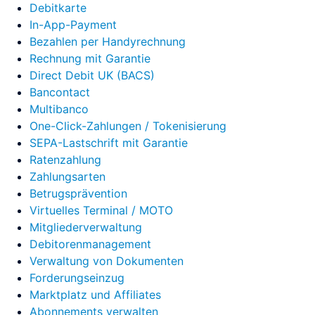
Debitkarte
In-App-Payment
Bezahlen per Handyrechnung
Listing
Mailing-Liste
Rechnung mit Garantie
Logfile
Marktplatz
Direct Debit UK (BACS)
Bancontact
(Marketplace)
Multibanco
One-Click-Zahlungen / Tokenisierung
Media Objects
SEPA-Lastschrift mit Garantie
Merchant-Server
Ratenzahlung
Zahlungsarten
Metadaten
Betrugsprävention
Virtuelles Terminal / MOTO
Micro-Site
Mitgliederverwaltung
Debitorenmanagement
Netzwerk
Online-Dienst
Verwaltung von Dokumenten
Forderungseinzug
Netzwerk-Provider
Marktplatz und Affiliates
Abonnements verwalten