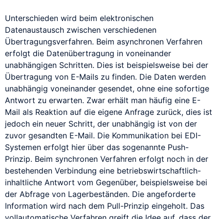
CRM
Unterschieden wird beim elektronischen
Custom Domain
Datenaustausch zwischen verschiedenen
Online-Vorsprung mit einer Custom Domain
Cross Docking
Übertragungsverfahren. Beim asynchronen Verfahren
erfolgt die Datenübertragung in voneinander
CSS
unabhängigen Schritten. Dies ist beispielsweise bei der
CSV
Übertragung von E-Mails zu finden. Die Daten werden
unabhängig voneinander gesendet, ohne eine sofortige
CyberCash
Antwort zu erwarten. Zwar erhält man häufig eine E-
Mail als Reaktion auf die eigene Anfrage zurück, dies ist
jedoch ein neuer Schritt, der unabhängig ist von der
E-Business
Fulfillment
zuvor gesandten E-Mail. Die Kommunikation bei EDI-
E-Commerce
Systemen erfolgt hier über das sogenannte Push-
Prinzip. Beim synchronen Verfahren erfolgt noch in der
EAN
bestehenden Verbindung eine betriebswirtschaftlich-
inhaltliche Antwort vom Gegenüber, beispielsweise bei
EAN128
der Abfrage von Lagerbeständen. Die angeforderte
EDI
Information wird nach dem Pull-Prinzip eingeholt. Das
vollautomatische Verfahren greift die Idee auf, dass der