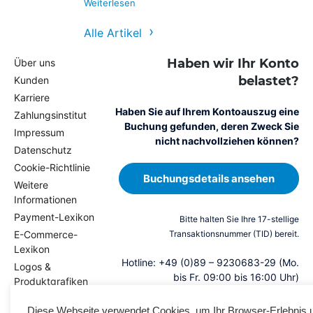
Weiterlesen
Alle Artikel
Haben wir Ihr Konto
Über uns
belastet?
Kunden
Karriere
Haben Sie auf Ihrem Kontoauszug eine
Zahlungsinstitut
Buchung gefunden, deren Zweck Sie
Impressum
nicht nachvollziehen können?
Datenschutz
Cookie-Richtlinie
Buchungsdetails ansehen
Weitere
Informationen
Payment-Lexikon
E
Bitte halten Sie Ihre 17-stellige
n
E-Commerce-
Transaktionsnummer (TID) bereit.
Lexikon
g
Hotline: +49 (0)89 – 9230683-29 (Mo.
Logos &
li
bis Fr. 09:00 bis 16:00 Uhr)
Produktgrafiken
s
Magazin
h
Diese Webseite verwendet Cookies, um Ihr Browser-Erlebnis 