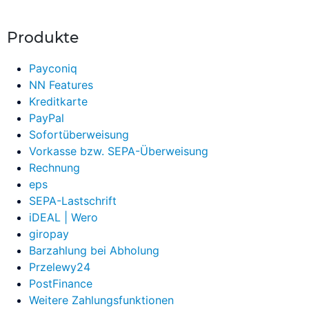
Host
Produkte
Hosting
Payconiq
HTML
NN Features
HTTP
Kreditkarte
PayPal
Hypertext
Sofortüberweisung
Vorkasse bzw. SEPA-Überweisung
Rechnung
Icon
Keyword
eps
IMAP
KMU
SEPA-Lastschrift
iDEAL | Wero
Information-Broker
Knowledge
giropay
Barzahlung bei Abholung
Infotainment
Management
Przelewy24
Intranet
Kryptographie
PostFinance
Weitere Zahlungsfunktionen
IP-Adresse