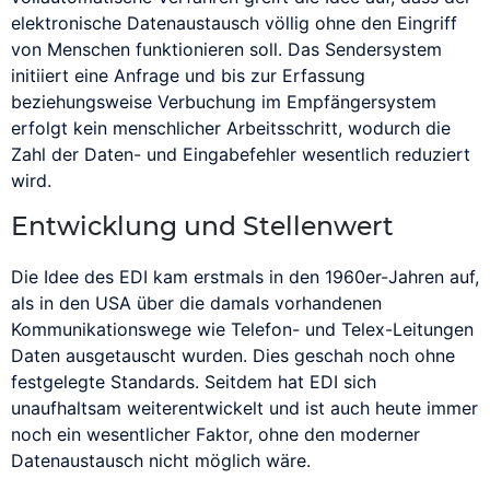
EDIFACT
elektronische Datenaustausch völlig ohne den Eingriff
von Menschen funktionieren soll. Das Sendersystem
Editor
initiiert eine Anfrage und bis zur Erfassung
Efficient Promotion
beziehungsweise Verbuchung im Empfängersystem
erfolgt kein menschlicher Arbeitsschritt, wodurch die
Electronic Cheque
Zahl der Daten- und Eingabefehler wesentlich reduziert
wird.
Electronic-Cash
Entwicklung und Stellenwert
Encryption
EPublishing
Die Idee des EDI kam erstmals in den 1960er-Jahren auf,
als in den USA über die damals vorhandenen
Extranet
Kommunikationswege wie Telefon- und Telex-Leitungen
Daten ausgetauscht wurden. Dies geschah noch ohne
festgelegte Standards. Seitdem hat EDI sich
Gateway
Handelsmarketing
unaufhaltsam weiterentwickelt und ist auch heute immer
Groupware
HBCI
noch ein wesentlicher Faktor, ohne den moderner
Datenaustausch nicht möglich wäre.
HIT