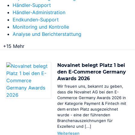
Händler-Support
Personaldienstleister
Shopsystem
Händler-Administration
BaFin-konforme Zahlungslösungen für Zeitarbeit
Endkunden-Support
Signatur
Anrufen und Bezahlen
Monitoring und Kontrolle
Zahlungen annehmen per Telefon
Analyse und Berichterstattung
Skriptsprache
NovalPay
+15 Mehr
SLA
Online/In-Store/Mobile POS-Zahlungen
SMTP
Novalnet belegt Platz 1 bei
Stylesheet
den E-Commerce Germany
Awards 2026
Wir freuen uns, bekannt zu geben,
Tag
Unique Content
dass die Novalnet AG bei den E-
Commerce Germany Awards 2026 in
Targeting
der Kategorie Payment & Fintech mit
dem ersten Platz ausgezeichnet
Template
wurde - eine der führenden
Branchenauszeichnungen für
Textlinktausch
Exzellenz und [...]
Weiterlesen