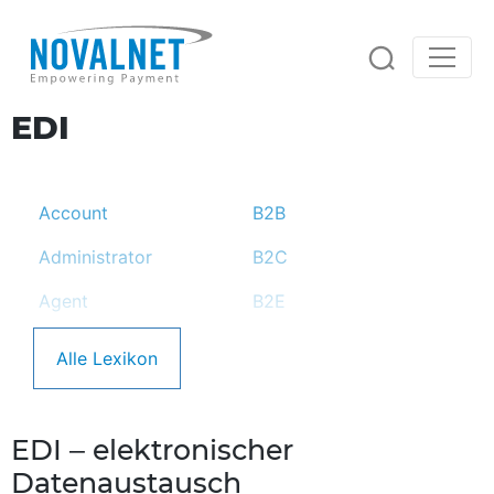
EDI
Unsere Lösungen
Zahlungslösungen
Online-Zahlungen
Risikomanagement
Weltweit Zahlungen annehmen
Account
B2B
Betrugsprävention
Services & Support
Intelligente Betrugsprävention
Administrator
Automatisierte Rechnungen
B2C
Full-Service-Lösung
Personalisierte Rechnungen an Ihre Kunden
Unsere Full-Service-Lösung auf einen Blick
Agent
B2E
Handling von Rückbuchungen
Automatisierte Chargeback- und
Apache
B2G
Debitorenmanagement
Rücklastschriftbehandlung
Zahlungsgarantie
Alle Lexikon
Automatisierung der Buchhaltung
Wenn Ihr Kunde nicht zahlt, zahlen wir
API
Backbone
Forderungseinzug
Artikelbewertung
Backend
Analyse und Berichterstattung
Automatisiertes Zahlungsausfallmanagement
EDI – elektronischer
Abonnements verwalten
Umfangreiche Analyse-Möglichkeiten
Flexibel regelmäßige Zahlungen erhalten
Datenaustausch
at-Zeichen
Backoffice