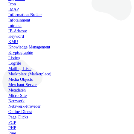
Icon
IMAP
Information-Broker
Infotainment
Intranet
IP-Adresse
Keyword
KMU
Knowledge Management
Kryptographie
Listing
Logfile
Mailing-Liste
Marktplatz (Marketplace)
Media Objects
Merchant-Server
Metadaten
Micro-Site
Netzwerk
Netzwerk-Provider
Online-Dienst
Page Clicks
PGP
PHP
Ping