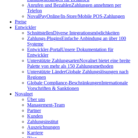
Anrufen und Bezahlen
Zahlungen annehmen per
Telefon
NovalPay
Online/In-Store/Mobile POS-Zahlungen
Preise
Entwickler
Schnittstellen
Diverse Integrationsmöglichkeiten
Zahlungs-Plugins
Einfache Anbindung an über 100
Systeme
Entwickler-Portal
Unsere Dokumentation für
Entwickler
Unterstützte Zahlungsarten
Novalnet bietet eine breite
Palette von mehr als 150 Zahlungsmethoden
Unterstützte Länder
Globale Zahlungslösungen nach
Regionen
Globale Compliance-Beschränkungen
Internationale
Vorschriften & Sanktionen
Novalnet
Über uns
Management-Team
Partner
Kunden
Zahlungsinstitut
Auszeichnungen
Karriere