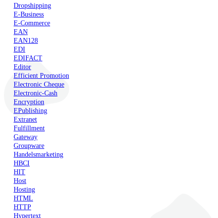
Dropshipping
E-Business
E-Commerce
EAN
EAN128
EDI
EDIFACT
Editor
Efficient Promotion
Electronic Cheque
Electronic-Cash
Encryption
EPublishing
Extranet
Fulfillment
Gateway
Groupware
Handelsmarketing
HBCI
HIT
Host
Hosting
HTML
HTTP
Hypertext