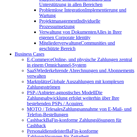
Unterstützung in allen Bereichen
Problemlose Integration
Implementierung und
Wartung
Projektmanagement
Individuelle
Prozessumsetzung
Verwaltung von Dokumenten
Alles in Ihrer
eigenen Corporate Identity
Mitgliederverwaltung
Communities und
geschützte Bereich
Business Cases
E-Commerce
Online- und physische Zahlungen zentral
in einem Omnichannel-System
SaaS
Wiederkehrende Abrechnungen und Abonnements
verwalten
Marktplätze
Globale Auszahlungen mit komplexen
Zahlungsströmen
PSP-/Anbieter‑agnostisches Modell
Die
Zahlungsabwicklung erfolgt weiterhin über Ihre
bestehenden PSPs / Acquirer.
MOTO / Telesales
Zahlungsannahme von E-Mail- und
Telefon-Bestellungen
Cashback
BaFin-konforme Zahlungslösungen für
Cashback
Personaldienstleister
BaFin-konforme
Zahlungslösungen für Zeitarbeit