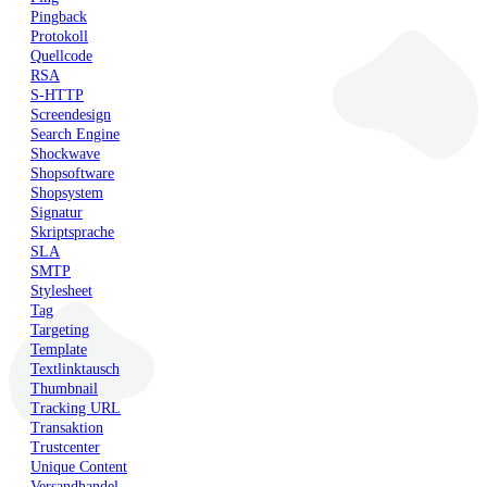
Pingback
Protokoll
Quellcode
RSA
S-HTTP
Screendesign
Search Engine
Shockwave
Shopsoftware
Shopsystem
Signatur
Skriptsprache
SLA
SMTP
Stylesheet
Tag
Targeting
Template
Textlinktausch
Thumbnail
Tracking URL
Transaktion
Trustcenter
Unique Content
Versandhandel