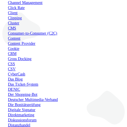
Channel Management
Click Rate
Client
Clipping
Cluster
CMS
Consumer-to-Consumer (C2C)
Content
Content Provider
Cookie
CRM
Cross Docking
CSS
CSV
CyberCash
Das Blog
Das Ticket-System
DENIC
Der Shopping-Bot
Deutscher Multimedia-Verband
Die Bonitätsprüfung
Digitale Signatur
Direktmarketing
Diskussionsforum
Distanzhandel