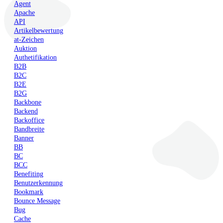
Agent
Apache
API
Artikelbewertung
at-Zeichen
Auktion
Authetifikation
B2B
B2C
B2E
B2G
Backbone
Backend
Backoffice
Bandbreite
Banner
BB
BC
BCC
Benefiting
Benutzerkennung
Bookmark
Bounce Message
Bug
Cache