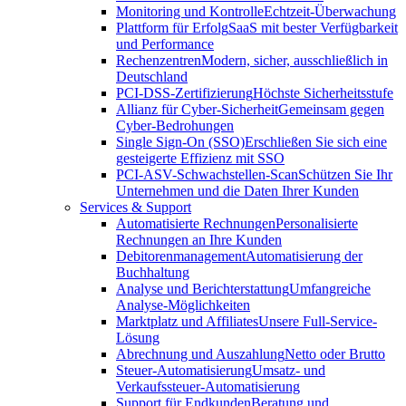
Monitoring und Kontrolle
Echtzeit-Überwachung
Plattform für Erfolg
SaaS mit bester Verfügbarkeit
und Performance
Rechenzentren
Modern, sicher, ausschließlich in
Deutschland
PCI-DSS-Zertifizierung
Höchste Sicherheitsstufe
Allianz für Cyber-Sicherheit
Gemeinsam gegen
Cyber-Bedrohungen
Single Sign-On (SSO)
Erschließen Sie sich eine
gesteigerte Effizienz mit SSO
PCI-ASV-Schwachstellen-Scan
Schützen Sie Ihr
Unternehmen und die Daten Ihrer Kunden
Services & Support
Automatisierte Rechnungen
Personalisierte
Rechnungen an Ihre Kunden
Debitorenmanagement
Automatisierung der
Buchhaltung
Analyse und Berichterstattung
Umfangreiche
Analyse-Möglichkeiten
Marktplatz und Affiliates
Unsere Full-Service-
Lösung
Abrechnung und Auszahlung
Netto oder Brutto
Steuer-Automatisierung
Umsatz- und
Verkaufssteuer-Automatisierung
Support für Endkunden
Beratung und