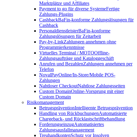
Marktplätze und Affiliates
Payment to go für diverse Systeme
Fertige
Zahlungs-Plugins
Cashback
BaFin-konforme Zahlungslösungen für
Cashback
Personaldienstleister
BaFin-konforme
Zahlungslösungen für Zeitarbeit
Pay-by-Link
Zahlungen annehmen ohne
Programmierkenntnisse
Virtuelles Terminal / MOTO
Offline-
Zahlungsaufträge und Kataloggeschäft
Anrufen und Bezahlen
Zahlungen annehmen per
Telefon
NovalPay
Online/In-Store/Mobile POS-
Zahlungen
Nahtloser Checkout
Nahtlose Zahlungsseiten
Custom Domain
Online-Vorsprung mit einer
Custom Domain
Risikomanagement
Betrugsprävention
Intelligente Betrugsprävention
Handling von Rückbuchungen
Automatisierte
Chargeback- und Rücklastschriftbehandlung
Forderungseinzug
Automatisiertes
Zahlungsausfallmanagement
Treuhandkonten
Schutz vor Insolven