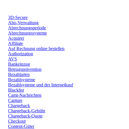
3D-Secure
Abo-Verwaltung
Abrechnungsperiode
Abrechnungssysteme
Acquirer
Affiliate
Auf Rechnung online bestellen
Authorization
AVS
Bankeinzug
Betrugsprävention
Bezahlarten
Bezahlsysteme
Bezahlsysteme und der Internetkauf
Blacklist
Camt-Nachrichten
Capture
Chargeback
Chargeback-Gebühr
Chargeback-Quote
Checkout
Content-Güter