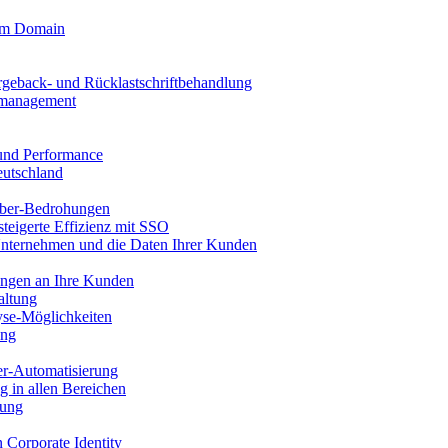
tom Domain
rgeback- und Rücklastschriftbehandlung
llmanagement
 und Performance
eutschland
ber-Bedrohungen
steigerte Effizienz mit SSO
Unternehmen und die Daten Ihrer Kunden
ungen an Ihre Kunden
altung
se-Möglichkeiten
ung
er-Automatisierung
g in allen Bereichen
tung
n Corporate Identity