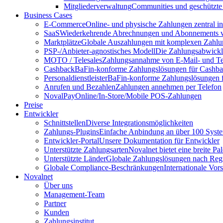
Mitgliederverwaltung
Communities und geschützte
Business Cases
E-Commerce
Online- und physische Zahlungen zentral 
SaaS
Wiederkehrende Abrechnungen und Abonnements v
Marktplätze
Globale Auszahlungen mit komplexen Zahlu
PSP-/Anbieter‑agnostisches Modell
Die Zahlungsabwicklu
MOTO / Telesales
Zahlungsannahme von E-Mail- und Te
Cashback
BaFin-konforme Zahlungslösungen für Cashb
Personaldienstleister
BaFin-konforme Zahlungslösungen fü
Anrufen und Bezahlen
Zahlungen annehmen per Telefon
NovalPay
Online/In-Store/Mobile POS-Zahlungen
Preise
Entwickler
Schnittstellen
Diverse Integrationsmöglichkeiten
Zahlungs-Plugins
Einfache Anbindung an über 100 Syst
Entwickler-Portal
Unsere Dokumentation für Entwickler
Unterstützte Zahlungsarten
Novalnet bietet eine breite P
Unterstützte Länder
Globale Zahlungslösungen nach Reg
Globale Compliance-Beschränkungen
Internationale Vor
Novalnet
Über uns
Management-Team
Partner
Kunden
Zahlungsinstitut