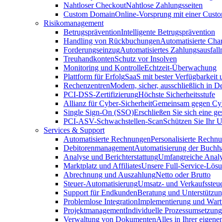
Nahtloser Checkout
Nahtlose Zahlungsseiten
Custom Domain
Online-Vorsprung mit einer Cus
Risikomanagement
Betrugsprävention
Intelligente Betrugsprävention
Handling von Rückbuchungen
Automatisierte Cha
Forderungseinzug
Automatisiertes Zahlungsausfa
Treuhandkonten
Schutz vor Insolven
Monitoring und Kontrolle
Echtzeit-Überwachung
Plattform für Erfolg
SaaS mit bester Verfügbarkeit
Rechenzentren
Modern, sicher, ausschließlich in D
PCI-DSS-Zertifizierung
Höchste Sicherheitsstufe
Allianz für Cyber-Sicherheit
Gemeinsam gegen Cy
Single Sign-On (SSO)
Erschließen Sie sich eine ge
PCI-ASV-Schwachstellen-Scan
Schützen Sie Ihr 
Services & Support
Automatisierte Rechnungen
Personalisierte Rechn
Debitorenmanagement
Automatisierung der Buchh
Analyse und Berichterstattung
Umfangreiche Analy
Marktplatz und Affiliates
Unsere Full-Service-Lös
Abrechnung und Auszahlung
Netto oder Brutto
Steuer-Automatisierung
Umsatz- und Verkaufssteu
Support für Endkunden
Beratung und Unterstützun
Problemlose Integration
Implementierung und War
Projektmanagement
Individuelle Prozessumsetzung
Verwaltung von Dokumenten
Alles in Ihrer eigene