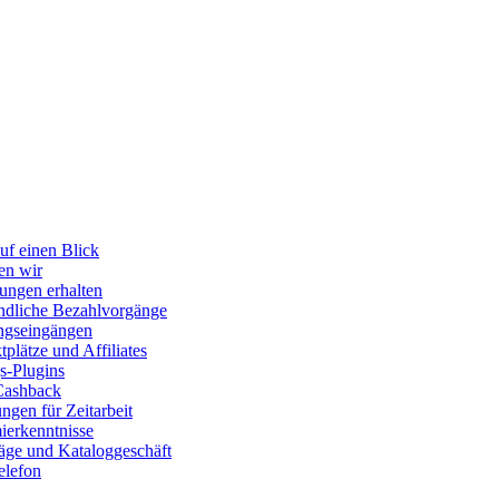
uf einen Blick
en wir
ungen erhalten
dliche Bezahlvorgänge
ngseingängen
plätze und Affiliates
s-Plugins
Cashback
gen für Zeitarbeit
erkenntnisse
räge und Kataloggeschäft
elefon