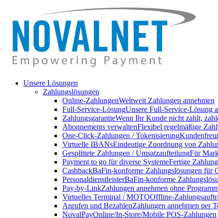
Unsere Lösungen
Zahlungslösungen
Online-Zahlungen
Weltweit Zahlungen annehmen
Full-Service-Lösung
Unsere Full-Service-Lösung a
Zahlungsgarantie
Wenn Ihr Kunde nicht zahlt, zahl
Abonnements verwalten
Flexibel regelmäßige Zahl
One-Click-Zahlungen / Tokenisierung
Kundenfreun
Virtuelle IBANs
Eindeutige Zuordnung von Zahlu
Gesplittete Zahlungen / Umsatzaufteilung
Für Markt
Payment to go für diverse Systeme
Fertige Zahlung
Cashback
BaFin-konforme Zahlungslösungen für 
Personaldienstleister
BaFin-konforme Zahlungslösun
Pay-by-Link
Zahlungen annehmen ohne Programmi
Virtuelles Terminal / MOTO
Offline-Zahlungsauft
Anrufen und Bezahlen
Zahlungen annehmen per T
NovalPay
Online/In-Store/Mobile POS-Zahlungen