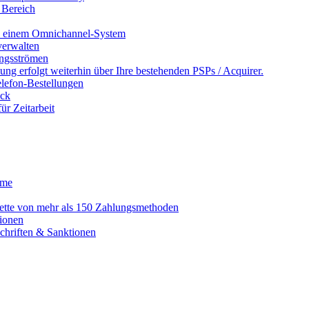
 Bereich
in einem Omnichannel-System
erwalten
ngsströmen
ng erfolgt weiterhin über Ihre bestehenden PSPs / Acquirer.
lefon-Bestellungen
ack
r Zeitarbeit
eme
alette von mehr als 150 Zahlungsmethoden
ionen
schriften & Sanktionen