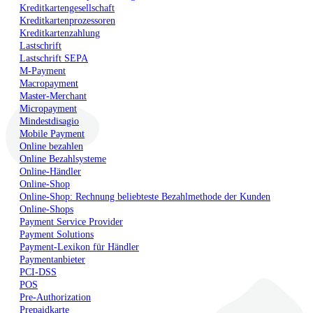
Kreditkartengesellschaft
Kreditkartenprozessoren
Kreditkartenzahlung
Lastschrift
Lastschrift SEPA
M-Payment
Macropayment
Master-Merchant
Micropayment
Mindestdisagio
Mobile Payment
Online bezahlen
Online Bezahlsysteme
Online-Händler
Online-Shop
Online-Shop: Rechnung beliebteste Bezahlmethode der Kunden
Online-Shops
Payment Service Provider
Payment Solutions
Payment-Lexikon für Händler
Paymentanbieter
PCI-DSS
POS
Pre-Authorization
Prepaidkarte