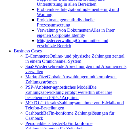
Unterstützung in allen Bereichen
Problemlose Integration
Implementierung und
Wartung
Projektmanagement
Individuelle
Prozessumsetzung
Verwaltung von Dokumenten
Alles in Ihrer
eigenen Corporate Identity
Mitgliederverwaltung
Communities und
geschützte Bereich
Business Cases
E-Commerce
Online- und physische Zahlungen zentral
in einem Omnichannel-System
SaaS
Wiederkehrende Abrechnungen und Abonnements
verwalten
Marktplätze
Globale Auszahlungen mit komplexen
Zahlungsströmen
PSP-/Anbieter‑agnostisches Modell
Die
Zahlungsabwicklung erfolgt weiterhin über Ihre
bestehenden PSPs / Acquirer.
MOTO / Telesales
Zahlungsannahme von E-Mail- und
Telefon-Bestellungen
Cashback
BaFin-konforme Zahlungslösungen für
Cashback
Personaldienstleister
BaFin-konforme
Zahlungslösungen für Zeitarbeit