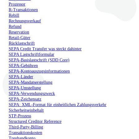
Prozessor
R-Transaktionen
Rebill
Rechnungsverkauf
Refund
Reservation
Retail-Güter
Rücklastschrift
SEPA Credit Transfer was steckt dahinter
SEPA Lastschriftformular
SEPA-Basislastschrift (SDD Core)
SEPA-Gebühren
SEPA-Kontoauszugsinformationen
SEPA-Länder
SEPA-Mandatserstellung
SEPA-Umstellung
SEPA-Verwendungszweck
SEPA-Zeichensatz
SEPA: XML-Format für einheitlichen Zahlungsverkehr
Sicherheitseinbehalt
STP-Prozess
Structured Creditor Reference
Third-Party-Billing
Transaktionskosten
Treuhandkonto