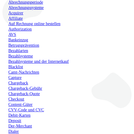
Abrechnungsperiode
Abrechnungssysteme
Acquirer
Affiliate
Auf Rechnung online bestellen
Authorization
AVS
Bankeinzug
Betrugsprävention
Bezahlarten
Bezahlsysteme
Bezahlsysteme und der Internetkauf
Blacklist
Camt-Nachrichten
Capture
Chargeback
Chargeback-Gebühr
Chargeback-Quote
Checkout
Content-Güter
CVV-Code und CVC
Debit-Karten
Deposit
Der-Merchant
Dialer