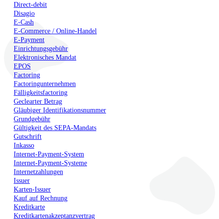
Direct-debit
Disagio
E-Cash
E-Commerce / Online-Handel
E-Payment
Einrichtungsgebühr
Elektronisches Mandat
EPOS
Factoring
Factoringunternehmen
Fälligkeitsfactoring
Geclearter Betrag
Gläubiger Identifikationsnummer
Grundgebühr
Gültigkeit des SEPA-Mandats
Gutschrift
Inkasso
Internet-Payment-System
Internet-Payment-Systeme
Internetzahlungen
Issuer
Karten-Issuer
Kauf auf Rechnung
Kreditkarte
Kreditkartenakzeptanzvertrag