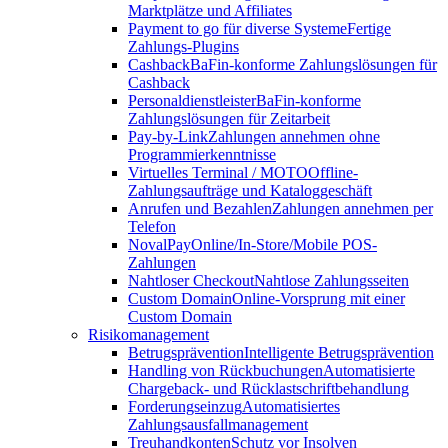
Marktplätze und Affiliates
Payment to go für diverse Systeme
Fertige
Zahlungs-Plugins
Cashback
BaFin-konforme Zahlungslösungen für
Cashback
Personaldienstleister
BaFin-konforme
Zahlungslösungen für Zeitarbeit
Pay-by-Link
Zahlungen annehmen ohne
Programmierkenntnisse
Virtuelles Terminal / MOTO
Offline-
Zahlungsaufträge und Kataloggeschäft
Anrufen und Bezahlen
Zahlungen annehmen per
Telefon
NovalPay
Online/In-Store/Mobile POS-
Zahlungen
Nahtloser Checkout
Nahtlose Zahlungsseiten
Custom Domain
Online-Vorsprung mit einer
Custom Domain
Risikomanagement
Betrugsprävention
Intelligente Betrugsprävention
Handling von Rückbuchungen
Automatisierte
Chargeback- und Rücklastschriftbehandlung
Forderungseinzug
Automatisiertes
Zahlungsausfallmanagement
Treuhandkonten
Schutz vor Insolven