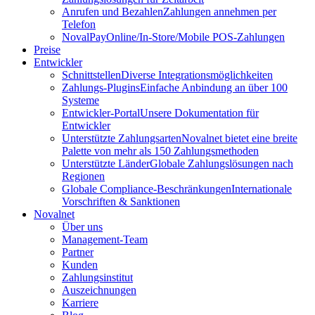
Anrufen und Bezahlen
Zahlungen annehmen per
Telefon
NovalPay
Online/In-Store/Mobile POS-Zahlungen
Preise
Entwickler
Schnittstellen
Diverse Integrationsmöglichkeiten
Zahlungs-Plugins
Einfache Anbindung an über 100
Systeme
Entwickler-Portal
Unsere Dokumentation für
Entwickler
Unterstützte Zahlungsarten
Novalnet bietet eine breite
Palette von mehr als 150 Zahlungsmethoden
Unterstützte Länder
Globale Zahlungslösungen nach
Regionen
Globale Compliance-Beschränkungen
Internationale
Vorschriften & Sanktionen
Novalnet
Über uns
Management-Team
Partner
Kunden
Zahlungsinstitut
Auszeichnungen
Karriere