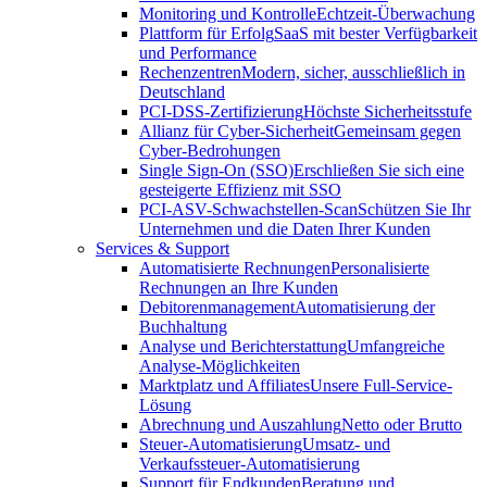
Monitoring und Kontrolle
Echtzeit-Überwachung
Plattform für Erfolg
SaaS mit bester Verfügbarkeit
und Performance
Rechenzentren
Modern, sicher, ausschließlich in
Deutschland
PCI-DSS-Zertifizierung
Höchste Sicherheitsstufe
Allianz für Cyber-Sicherheit
Gemeinsam gegen
Cyber-Bedrohungen
Single Sign-On (SSO)
Erschließen Sie sich eine
gesteigerte Effizienz mit SSO
PCI-ASV-Schwachstellen-Scan
Schützen Sie Ihr
Unternehmen und die Daten Ihrer Kunden
Services & Support
Automatisierte Rechnungen
Personalisierte
Rechnungen an Ihre Kunden
Debitorenmanagement
Automatisierung der
Buchhaltung
Analyse und Berichterstattung
Umfangreiche
Analyse-Möglichkeiten
Marktplatz und Affiliates
Unsere Full-Service-
Lösung
Abrechnung und Auszahlung
Netto oder Brutto
Steuer-Automatisierung
Umsatz- und
Verkaufssteuer-Automatisierung
Support für Endkunden
Beratung und