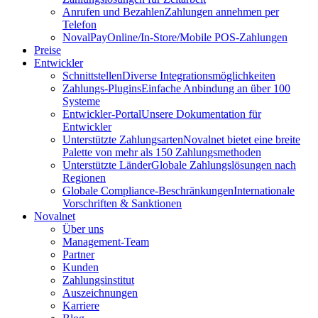
Anrufen und Bezahlen
Zahlungen annehmen per
Telefon
NovalPay
Online/In-Store/Mobile POS-Zahlungen
Preise
Entwickler
Schnittstellen
Diverse Integrationsmöglichkeiten
Zahlungs-Plugins
Einfache Anbindung an über 100
Systeme
Entwickler-Portal
Unsere Dokumentation für
Entwickler
Unterstützte Zahlungsarten
Novalnet bietet eine breite
Palette von mehr als 150 Zahlungsmethoden
Unterstützte Länder
Globale Zahlungslösungen nach
Regionen
Globale Compliance-Beschränkungen
Internationale
Vorschriften & Sanktionen
Novalnet
Über uns
Management-Team
Partner
Kunden
Zahlungsinstitut
Auszeichnungen
Karriere