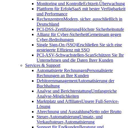
Monitoring und Kontrolle
Echtzeit-Überwachung
Plattform für Erfolg
SaaS mit bester Verfügbarkeit
und Performance
Rechenzentren
Modern, sicher, ausschließlich in
Deutschland
PCI-DSS-Zertifizierung
Höchste Sicherheitsstufe
Allianz für Cyber-Sicherheit
Gemeinsam gegen
Cyber-Bedrohungen
Single Sign-On (SSO)
Erschließen Sie sich eine
gesteigerte Effizienz mit SSO
PCI-ASV-Schwachstellen-Scan
Schützen Sie Ihr
Unternehmen und die Daten Ihrer Kunden
Services & Support
Automatisierte Rechnungen
Personalisierte
Rechnungen an Ihre Kunden
Debitorenmanagement
Automatisierung der
Buchhaltung
Analyse und Berichterstattung
Umfangreiche
Analyse-Möglichkeiten
Marktplatz und Affiliates
Unsere Full-Service-
Lösung
Abrechnung und Auszahlung
Netto oder Brutto
Steuer-Automatisierung
Umsatz- und
Verkaufssteuer-Automatisierung
Support für Endkunden
Beratung und