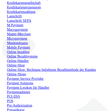
Kreditkartengesellschaft
Kreditkartenprozessoren
Kreditkartenzahlung
Lastschrift
Lastschrift SEPA
M-Payment
Macropayment
Master-Merchant
Micropayment
Mindestdisagio
Mobile Payment
Online bezahlen
Online Bezahlsysteme
Online-Händler
Online-Shop
Online-Shop: Rechnung beliebteste Bezahlmethode der Kunden
Online-Shops
Payment Service Provider
Payment Solutions
Payment-Lexikon für Händler
Paymentanbieter
PCI-DSS
POS
Pre-Authorization
Prepaidkarte