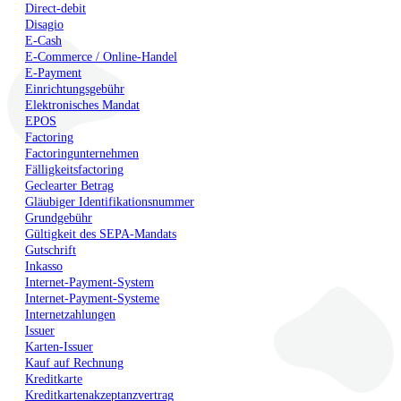
Direct-debit
Disagio
E-Cash
E-Commerce / Online-Handel
E-Payment
Einrichtungsgebühr
Elektronisches Mandat
EPOS
Factoring
Factoringunternehmen
Fälligkeitsfactoring
Geclearter Betrag
Gläubiger Identifikationsnummer
Grundgebühr
Gültigkeit des SEPA-Mandats
Gutschrift
Inkasso
Internet-Payment-System
Internet-Payment-Systeme
Internetzahlungen
Issuer
Karten-Issuer
Kauf auf Rechnung
Kreditkarte
Kreditkartenakzeptanzvertrag