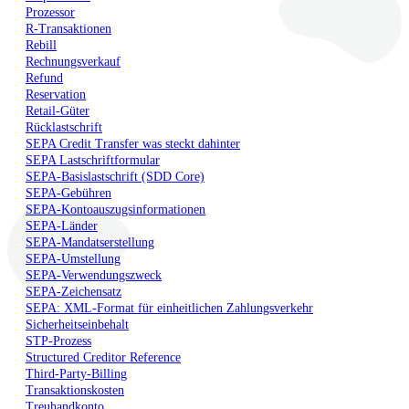
Prozessor
R-Transaktionen
Rebill
Rechnungsverkauf
Refund
Reservation
Retail-Güter
Rücklastschrift
SEPA Credit Transfer was steckt dahinter
SEPA Lastschriftformular
SEPA-Basislastschrift (SDD Core)
SEPA-Gebühren
SEPA-Kontoauszugsinformationen
SEPA-Länder
SEPA-Mandatserstellung
SEPA-Umstellung
SEPA-Verwendungszweck
SEPA-Zeichensatz
SEPA: XML-Format für einheitlichen Zahlungsverkehr
Sicherheitseinbehalt
STP-Prozess
Structured Creditor Reference
Third-Party-Billing
Transaktionskosten
Treuhandkonto