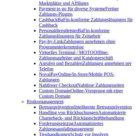
Marktplätze und Affiliates
Payment to go für diverse Systeme
Fertige
Zahlungs-Plugins
Cashback
BaFin-konforme Zahlungslösungen für
Cashback
Personaldienstleister
BaFin-konforme
Zahlungslösungen für Zeitarbeit
Pay-by-Link
Zahlungen annehmen ohne
Programmierkenntnisse
Virtuelles Terminal / MOTO
Offline-
Zahlungsaufträge und Kataloggeschäft
Anrufen und Bezahlen
Zahlungen annehmen per
Telefon
NovalPay
Online/In-Store/Mobile POS-
Zahlungen
Nahtloser Checkout
Nahtlose Zahlungsseiten
Custom Domain
Online-Vorsprung mit einer
Custom Domain
Risikomanagement
Betrugsprävention
Intelligente Betrugsprävention
Handling von Rückbuchungen
Automatisierte
Chargeback- und Rücklastschriftbehandlung
Forderungseinzug
Automatisiertes
Zahlungsausfallmanagement
Treuhandkonten
Schutz vor Insolven