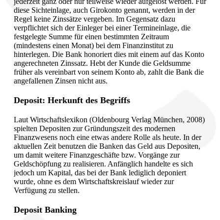
jederzeit ganz oder nur teilweise wieder aufgelöst werden. Für
diese Sichteinlage, auch Girokonto genannt, werden in der
Regel keine Zinssätze vergeben. Im Gegensatz dazu
verpflichtet sich der Einleger bei einer Termineinlage, die
festgelegte Summe für einen bestimmten Zeitraum
(mindestens einen Monat) bei dem Finanzinstitut zu
hinterlegen. Die Bank honoriert dies mit einem auf das Konto
angerechneten Zinssatz. Hebt der Kunde die Geldsumme
früher als vereinbart von seinem Konto ab, zahlt die Bank die
angefallenen Zinsen nicht aus.
Deposit: Herkunft des Begriffs
Laut Wirtschaftslexikon (Oldenbourg Verlag München, 2008)
spielten Depositen zur Gründungszeit des modernen
Finanzwesens noch eine etwas andere Rolle als heute. In der
aktuellen Zeit benutzen die Banken das Geld aus Depositen,
um damit weitere Finanzgeschäfte bzw. Vorgänge zur
Geldschöpfung zu realisieren. Anfänglich handelte es sich
jedoch um Kapital, das bei der Bank lediglich deponiert
wurde, ohne es dem Wirtschaftskreislauf wieder zur
Verfügung zu stellen.
Deposit Banking