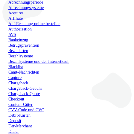
Abrechnungsperiode
Abrechnungssysteme
Acquirer
Affiliate
Auf Rechnung online bestellen
Authorization
AVS
Bankeinzug
Betrugsprävention
Bezahlarten
Bezahlsysteme
Bezahlsysteme und der Internetkauf
Blacklist
Camt-Nachrichten
Capture
Chargeback
Chargeback-Gebühr
Chargeback-Quote
Checkout
Content-Güter
CVV-Code und CVC
Debit-Karten
Deposit
Der-Merchant
Dialer