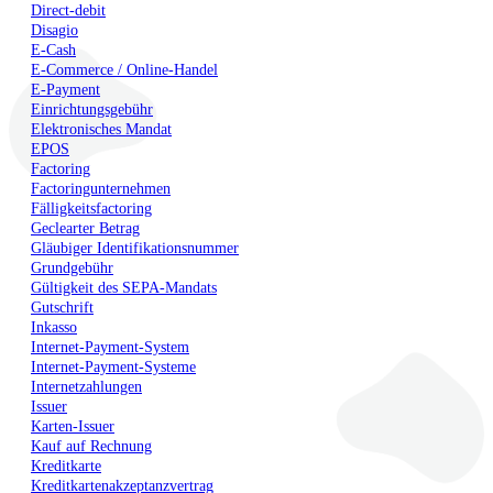
Direct-debit
Disagio
E-Cash
E-Commerce / Online-Handel
E-Payment
Einrichtungsgebühr
Elektronisches Mandat
EPOS
Factoring
Factoringunternehmen
Fälligkeitsfactoring
Geclearter Betrag
Gläubiger Identifikationsnummer
Grundgebühr
Gültigkeit des SEPA-Mandats
Gutschrift
Inkasso
Internet-Payment-System
Internet-Payment-Systeme
Internetzahlungen
Issuer
Karten-Issuer
Kauf auf Rechnung
Kreditkarte
Kreditkartenakzeptanzvertrag