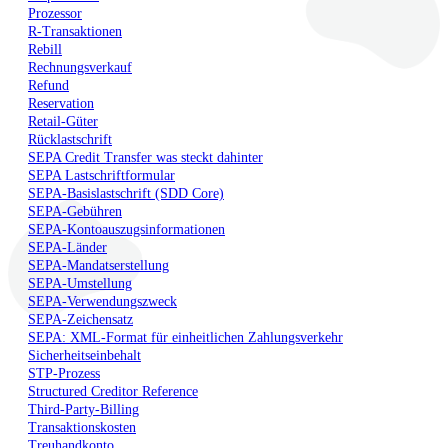
Prozessor
R-Transaktionen
Rebill
Rechnungsverkauf
Refund
Reservation
Retail-Güter
Rücklastschrift
SEPA Credit Transfer was steckt dahinter
SEPA Lastschriftformular
SEPA-Basislastschrift (SDD Core)
SEPA-Gebühren
SEPA-Kontoauszugsinformationen
SEPA-Länder
SEPA-Mandatserstellung
SEPA-Umstellung
SEPA-Verwendungszweck
SEPA-Zeichensatz
SEPA: XML-Format für einheitlichen Zahlungsverkehr
Sicherheitseinbehalt
STP-Prozess
Structured Creditor Reference
Third-Party-Billing
Transaktionskosten
Treuhandkonto