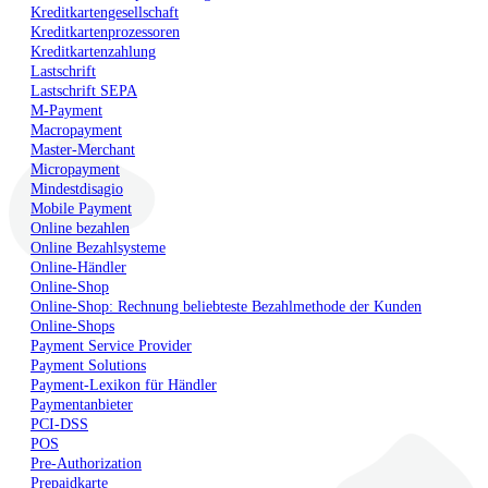
Kreditkartengesellschaft
Kreditkartenprozessoren
Kreditkartenzahlung
Lastschrift
Lastschrift SEPA
M-Payment
Macropayment
Master-Merchant
Micropayment
Mindestdisagio
Mobile Payment
Online bezahlen
Online Bezahlsysteme
Online-Händler
Online-Shop
Online-Shop: Rechnung beliebteste Bezahlmethode der Kunden
Online-Shops
Payment Service Provider
Payment Solutions
Payment-Lexikon für Händler
Paymentanbieter
PCI-DSS
POS
Pre-Authorization
Prepaidkarte