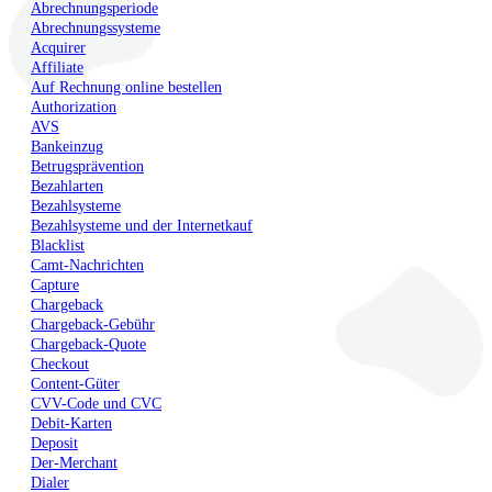
Abrechnungsperiode
Abrechnungssysteme
Acquirer
Affiliate
Auf Rechnung online bestellen
Authorization
AVS
Bankeinzug
Betrugsprävention
Bezahlarten
Bezahlsysteme
Bezahlsysteme und der Internetkauf
Blacklist
Camt-Nachrichten
Capture
Chargeback
Chargeback-Gebühr
Chargeback-Quote
Checkout
Content-Güter
CVV-Code und CVC
Debit-Karten
Deposit
Der-Merchant
Dialer