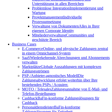
Unterstützung in allen Bereichen
Problemlose Integration
Implementierung und
Wartung
Projektmanagement
Individuelle
Prozessumsetzung
Verwaltung von Dokumenten
Alles in Ihrer
eigenen Corporate Identity
Mitgliederverwaltung
Communities und
geschützte Bereich
Business Cases
E-Commerce
Online- und physische Zahlungen zentral
in einem Omnichannel-System
SaaS
Wiederkehrende Abrechnungen und Abonnements
verwalten
Marktplätze
Globale Auszahlungen mit komplexen
Zahlungsströmen
PSP-/Anbieter‑agnostisches Modell
Die
Zahlungsabwicklung erfolgt weiterhin über Ihre
bestehenden PSPs / Acquirer.
MOTO / Telesales
Zahlungsannahme von E-Mail- und
Telefon-Bestellungen
Cashback
BaFin-konforme Zahlungslösungen für
Cashback
Personaldienstleister
BaFin-konforme
Zahlungslösungen für Zeitarbeit