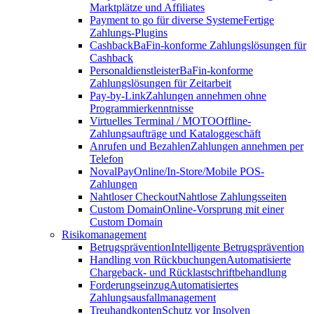
Marktplätze und Affiliates
Payment to go für diverse Systeme
Fertige
Zahlungs-Plugins
Cashback
BaFin-konforme Zahlungslösungen für
Cashback
Personaldienstleister
BaFin-konforme
Zahlungslösungen für Zeitarbeit
Pay-by-Link
Zahlungen annehmen ohne
Programmierkenntnisse
Virtuelles Terminal / MOTO
Offline-
Zahlungsaufträge und Kataloggeschäft
Anrufen und Bezahlen
Zahlungen annehmen per
Telefon
NovalPay
Online/In-Store/Mobile POS-
Zahlungen
Nahtloser Checkout
Nahtlose Zahlungsseiten
Custom Domain
Online-Vorsprung mit einer
Custom Domain
Risikomanagement
Betrugsprävention
Intelligente Betrugsprävention
Handling von Rückbuchungen
Automatisierte
Chargeback- und Rücklastschriftbehandlung
Forderungseinzug
Automatisiertes
Zahlungsausfallmanagement
Treuhandkonten
Schutz vor Insolven