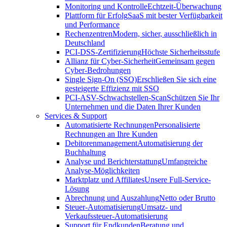
Monitoring und Kontrolle
Echtzeit-Überwachung
Plattform für Erfolg
SaaS mit bester Verfügbarkeit
und Performance
Rechenzentren
Modern, sicher, ausschließlich in
Deutschland
PCI-DSS-Zertifizierung
Höchste Sicherheitsstufe
Allianz für Cyber-Sicherheit
Gemeinsam gegen
Cyber-Bedrohungen
Single Sign-On (SSO)
Erschließen Sie sich eine
gesteigerte Effizienz mit SSO
PCI-ASV-Schwachstellen-Scan
Schützen Sie Ihr
Unternehmen und die Daten Ihrer Kunden
Services & Support
Automatisierte Rechnungen
Personalisierte
Rechnungen an Ihre Kunden
Debitorenmanagement
Automatisierung der
Buchhaltung
Analyse und Berichterstattung
Umfangreiche
Analyse-Möglichkeiten
Marktplatz und Affiliates
Unsere Full-Service-
Lösung
Abrechnung und Auszahlung
Netto oder Brutto
Steuer-Automatisierung
Umsatz- und
Verkaufssteuer-Automatisierung
Support für Endkunden
Beratung und