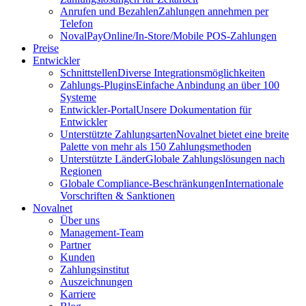
Anrufen und Bezahlen
Zahlungen annehmen per
Telefon
NovalPay
Online/In-Store/Mobile POS-Zahlungen
Preise
Entwickler
Schnittstellen
Diverse Integrationsmöglichkeiten
Zahlungs-Plugins
Einfache Anbindung an über 100
Systeme
Entwickler-Portal
Unsere Dokumentation für
Entwickler
Unterstützte Zahlungsarten
Novalnet bietet eine breite
Palette von mehr als 150 Zahlungsmethoden
Unterstützte Länder
Globale Zahlungslösungen nach
Regionen
Globale Compliance-Beschränkungen
Internationale
Vorschriften & Sanktionen
Novalnet
Über uns
Management-Team
Partner
Kunden
Zahlungsinstitut
Auszeichnungen
Karriere