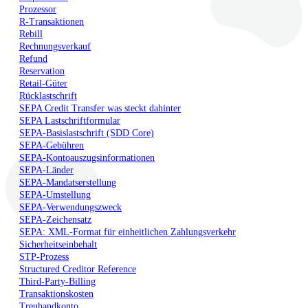
Prozessor
R-Transaktionen
Rebill
Rechnungsverkauf
Refund
Reservation
Retail-Güter
Rücklastschrift
SEPA Credit Transfer was steckt dahinter
SEPA Lastschriftformular
SEPA-Basislastschrift (SDD Core)
SEPA-Gebühren
SEPA-Kontoauszugsinformationen
SEPA-Länder
SEPA-Mandatserstellung
SEPA-Umstellung
SEPA-Verwendungszweck
SEPA-Zeichensatz
SEPA: XML-Format für einheitlichen Zahlungsverkehr
Sicherheitseinbehalt
STP-Prozess
Structured Creditor Reference
Third-Party-Billing
Transaktionskosten
Treuhandkonto