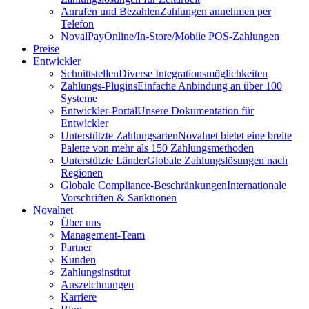
Anrufen und Bezahlen
Zahlungen annehmen per
Telefon
NovalPay
Online/In-Store/Mobile POS-Zahlungen
Preise
Entwickler
Schnittstellen
Diverse Integrationsmöglichkeiten
Zahlungs-Plugins
Einfache Anbindung an über 100
Systeme
Entwickler-Portal
Unsere Dokumentation für
Entwickler
Unterstützte Zahlungsarten
Novalnet bietet eine breite
Palette von mehr als 150 Zahlungsmethoden
Unterstützte Länder
Globale Zahlungslösungen nach
Regionen
Globale Compliance-Beschränkungen
Internationale
Vorschriften & Sanktionen
Novalnet
Über uns
Management-Team
Partner
Kunden
Zahlungsinstitut
Auszeichnungen
Karriere