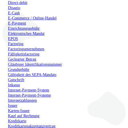
Direct-debit
Disagio
E-Cash
E-Commerce / Online-Handel
E-Payment
Einrichtungsgebühr
Elektronisches Mandat
EPOS
Factoring
Factoringunternehmen
Fälligkeitsfactoring
Geclearter Betrag
Gläubiger Identifikationsnummer
Grundgebühr
Gültigkeit des SEPA-Mandats
Gutschrift
Inkasso
Internet-Payment-System
Internet-Payment-Systeme
Internetzahlungen
Issuer
Karten-Issuer
Kauf auf Rechnung
Kreditkarte
Kreditkartenakzeptanzvertrag