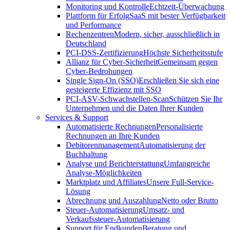
Monitoring und Kontrolle
Echtzeit-Überwachung
Plattform für Erfolg
SaaS mit bester Verfügbarkeit
und Performance
Rechenzentren
Modern, sicher, ausschließlich in
Deutschland
PCI-DSS-Zertifizierung
Höchste Sicherheitsstufe
Allianz für Cyber-Sicherheit
Gemeinsam gegen
Cyber-Bedrohungen
Single Sign-On (SSO)
Erschließen Sie sich eine
gesteigerte Effizienz mit SSO
PCI-ASV-Schwachstellen-Scan
Schützen Sie Ihr
Unternehmen und die Daten Ihrer Kunden
Services & Support
Automatisierte Rechnungen
Personalisierte
Rechnungen an Ihre Kunden
Debitorenmanagement
Automatisierung der
Buchhaltung
Analyse und Berichterstattung
Umfangreiche
Analyse-Möglichkeiten
Marktplatz und Affiliates
Unsere Full-Service-
Lösung
Abrechnung und Auszahlung
Netto oder Brutto
Steuer-Automatisierung
Umsatz- und
Verkaufssteuer-Automatisierung
Support für Endkunden
Beratung und