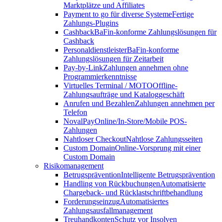
Marktplätze und Affiliates
Payment to go für diverse Systeme
Fertige
Zahlungs-Plugins
Cashback
BaFin-konforme Zahlungslösungen für
Cashback
Personaldienstleister
BaFin-konforme
Zahlungslösungen für Zeitarbeit
Pay-by-Link
Zahlungen annehmen ohne
Programmierkenntnisse
Virtuelles Terminal / MOTO
Offline-
Zahlungsaufträge und Kataloggeschäft
Anrufen und Bezahlen
Zahlungen annehmen per
Telefon
NovalPay
Online/In-Store/Mobile POS-
Zahlungen
Nahtloser Checkout
Nahtlose Zahlungsseiten
Custom Domain
Online-Vorsprung mit einer
Custom Domain
Risikomanagement
Betrugsprävention
Intelligente Betrugsprävention
Handling von Rückbuchungen
Automatisierte
Chargeback- und Rücklastschriftbehandlung
Forderungseinzug
Automatisiertes
Zahlungsausfallmanagement
Treuhandkonten
Schutz vor Insolven