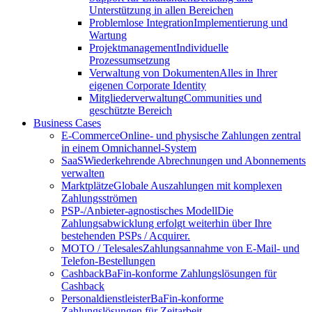
Unterstützung in allen Bereichen
Problemlose Integration
Implementierung und
Wartung
Projektmanagement
Individuelle
Prozessumsetzung
Verwaltung von Dokumenten
Alles in Ihrer
eigenen Corporate Identity
Mitgliederverwaltung
Communities und
geschützte Bereich
Business Cases
E-Commerce
Online- und physische Zahlungen zentral
in einem Omnichannel-System
SaaS
Wiederkehrende Abrechnungen und Abonnements
verwalten
Marktplätze
Globale Auszahlungen mit komplexen
Zahlungsströmen
PSP-/Anbieter‑agnostisches Modell
Die
Zahlungsabwicklung erfolgt weiterhin über Ihre
bestehenden PSPs / Acquirer.
MOTO / Telesales
Zahlungsannahme von E-Mail- und
Telefon-Bestellungen
Cashback
BaFin-konforme Zahlungslösungen für
Cashback
Personaldienstleister
BaFin-konforme
Zahlungslösungen für Zeitarbeit