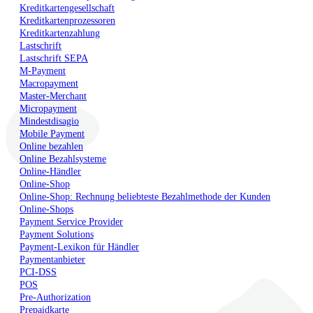
Kreditkartengesellschaft
Kreditkartenprozessoren
Kreditkartenzahlung
Lastschrift
Lastschrift SEPA
M-Payment
Macropayment
Master-Merchant
Micropayment
Mindestdisagio
Mobile Payment
Online bezahlen
Online Bezahlsysteme
Online-Händler
Online-Shop
Online-Shop: Rechnung beliebteste Bezahlmethode der Kunden
Online-Shops
Payment Service Provider
Payment Solutions
Payment-Lexikon für Händler
Paymentanbieter
PCI-DSS
POS
Pre-Authorization
Prepaidkarte