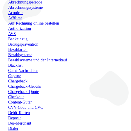
Abrechnungsperiode
Abrechnungssysteme
Acquirer
Affiliate
Auf Rechnung online bestellen
Authorization
AVS
Bankeinzug
Betrugsprävention
Bezahlarten
Bezahlsysteme
Bezahlsysteme und der Internetkauf
Blacklist
Camt-Nachrichten
Capture
Chargeback
Chargeback-Gebühr
Chargeback-Quote
Checkout
Content-Güter
CVV-Code und CVC
Debit-Karten
Deposit
Der-Merchant
Dialer